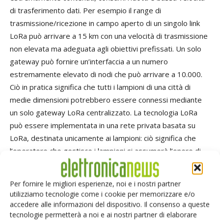
di trasferimento dati. Per esempio il range di
trasmissione/ricezione in campo aperto di un singolo link
LoRa può arrivare a 15 km con una velocità di trasmissione
non elevata ma adeguata agli obiettivi prefissati. Un solo
gateway può fornire un’interfaccia a un numero
estremamente elevato di nodi che può arrivare a 10.000.
Ciò in pratica significa che tutti i lampioni di una città di
medie dimensioni potrebbero essere connessi mediante
un solo gateway LoRa centralizzato. La tecnologia LoRa
può essere implementata in una rete privata basata su
LoRa, destinata unicamente ai lampioni: ciò significa che
l’operatore che gestisce i lampioni si assumerà l’onere di
pagare i costi dell’installazione dei gateway e dei sensori
basati sulla tecnologia LoRa, dell’avviamento e del
Per fornire le migliori esperienze, noi e i nostri partner
mantenimento della rete. Grazie agli sforzi della
LoRa
utilizziamo tecnologie come i cookie per memorizzare e/o
Alliance
, le reti LoRaWan pubbliche si stanno diffondendo in
accedere alle informazioni del dispositivo. Il consenso a queste
tecnologie permetterà a noi e ai nostri partner di elaborare
molte città e alcuni operatori che gestiscono i lampioni