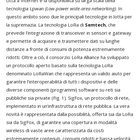
città a Internet è la disponibilità su larga scala della
tecnologia Lpwan
(Low-power wide-area networking)
. In
questo ambito sono due le principali tecnologie in lotta per
la supremazia. La tecnologia LoRa di
Semtech
, che
prevede l’integrazione di transceiver in sensori e gateway
e permette di acquisire e trasmettere dati su lunghe
distanze a fronte di consumi di potenza estremamente
ridotti. Oltre a ciò, il consorzio LoRa Alliance ha sviluppato
un protocollo aperto basato sulla tecnologia LoRa
denominato LoRaWan che rappresenta un valido aiuto per
garantire l’interoperabilità di tutti i dispositivi e delle
diverse componenti (programmi) software su reti sia
pubbliche sia private (Fig. 1). SigFox, un protocollo di rete,
implementato in un’infrastruttura di rete pubblica.
La vera
novità è rappresentata dalla possibilità, offerta sia da LoRa
sia da SigFox, di garantire una copertura in modalità
wireless di vaste aree caratterizzata da costi
estremamente contenuti, consumi ridotti e bassa velocità