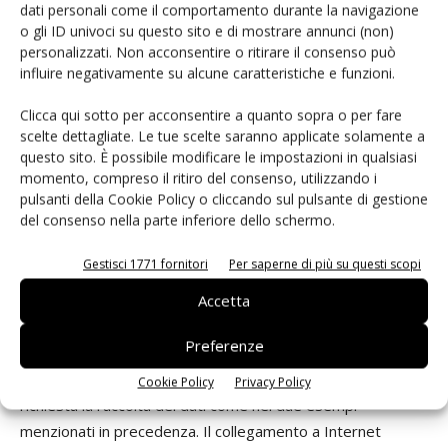
dati personali come il comportamento durante la navigazione
potranno agganciarsi all’infrastruttura esistente, con
o gli ID univoci su questo sito e di mostrare annunci (non)
conseguente ulteriore riduzione dei costi di connessione.
personalizzati. Non acconsentire o ritirare il consenso può
SigFox è accessibile agli utenti solamente sotto forma di
influire negativamente su alcune caratteristiche e funzioni.
rete pubblica, utilizzando le infrastrutture installate da
Clicca qui sotto per acconsentire a quanto sopra o per fare
SigFox in alcuni Paesi, e dagli operatori di rete partner della
scelte dettagliate. Le tue scelte saranno applicate solamente a
società in altri. Per entrambe le tecnologie, LoRa e SigFox,
questo sito. È possibile modificare le impostazioni in qualsiasi
il costo da sostenere per connettere un nodo e inviare e
momento, compreso il ritiro del consenso, utilizzando i
ricevere segnali sulla rete è estremamente contenuto.
pulsanti della Cookie Policy o cliccando sul pulsante di gestione
del consenso nella parte inferiore dello schermo.
Rispetto ai costi della Bom e dell’assemblaggio della
scheda Pcb e agli oneri legati all’installazione e al
Gestisci 1771 fornitori
Per saperne di più su questi scopi
commissioning (messa in servizio e collaudo) di un nuovo
Accetta
lampione a Led, il costo aggiuntivo della connessione a
Internet attraverso una rete LoRa o SigFox è quasi
Preferenze
trascurabile. In sintesi, il rapporto tra costi e benefici è
estremamente favorevole. Questo non solo nei casi in cui è
Cookie Policy
Privacy Policy
richiesta la raccolta dei dati come nei due esempi
menzionati in precedenza. Il collegamento a Internet