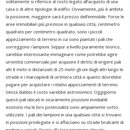
solitamente si riferisce al costo legato all’acquisto di una
casa o di altre tipologie di edifici. Ovviamente, più è ambita
la posizione, maggiore sarà il prezzo dell’immobile. Forse le
aree immobiliari più preziose in qualsiasi città, centimetro
quadrato per centimetro quadrato, sono i piccoli
appezzamento di terreno in cui sono piantati i pali che
sorreggono i lampioni. Seppur a livello puramente teorico,
sarebbe interessante immaginare come potrebbe agire
un’entità commerciale per acquisire il diritto di erigere pali
alti 8 metri e distanziati di 25 metri gli uni dagli altri lungo le
strade e i marciapiedi di un’intera città e quanto dovrebbe
pagare per acquistare i relativi appezzamenti di terreno.
Senza dubbio il costo sarebbe astronomico. Oggigiorno
questi pali ubicati in sicuramente posizioni invidiabili
esistono ma le loro potenzialità sono ampiamente sotto-
utilizzate. I pali dei lampioni in una qualsiasi città si trovano
in posizioni privilegiate e si affacciano su strade brulicanti di
pedoni e veicoli. Grazie alla loro posizione elevata,