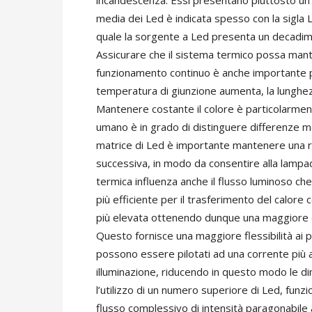
incandescenza. Essi presentano piuttosto un 
media dei Led è indicata spesso con la sigla
quale la sorgente a Led presenta un decadimen
Assicurare che il sistema termico possa mante
funzionamento continuo è anche importante pe
temperatura di giunzione aumenta, la lunghe
Mantenere costante il colore è particolarment
umano è in grado di distinguere differenze mo
matrice di Led è importante mantenere una re
successiva, in modo da consentire alla lampa
termica influenza anche il flusso luminoso ch
più efficiente per il trasferimento del calore
più elevata ottenendo dunque una maggiore em
Questo fornisce una maggiore flessibilità ai p
possono essere pilotati ad una corrente più 
illuminazione, riducendo in questo modo le dimen
l’utilizzo di un numero superiore di Led, fun
flusso complessivo di intensità paragonabile