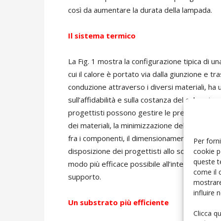
così da aumentare la durata della lampada.
Il sistema termico
La Fig. 1 mostra la configurazione tipica di 
cui il calore è portato via dalla giunzione e t
conduzione attraverso i diversi materiali, ha
sull’affidabilità e sulla costanza del colore in
progettisti possono gestire le prestazioni te
dei materiali, la minimizzazione delle interfacc
fra i componenti, il dimensionamento dei dissi
Per forni
disposizione dei progettisti allo scopo di aiut
cookie p
queste t
modo più efficace possibile all’interno dei vin
come il 
supporto.
mostrare
influire
Un substrato
più efficiente
Clicca q