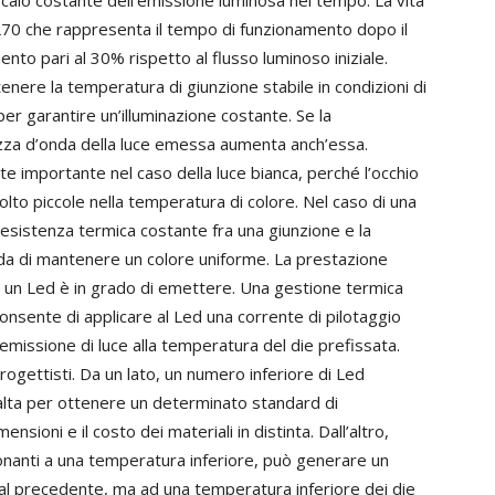
calo costante dell’emissione luminosa nel tempo. La vita
 L70 che rappresenta il tempo di funzionamento dopo il
to pari al 30% rispetto al flusso luminoso iniziale.
nere la temperatura di giunzione stabile in condizioni di
r garantire un’illuminazione costante. Se la
zza d’onda della luce emessa aumenta anch’essa.
e importante nel caso della luce bianca, perché l’occhio
lto piccole nella temperatura di colore. Nel caso di una
sistenza termica costante fra una giunzione e la
da di mantenere un colore uniforme. La prestazione
e un Led è in grado di emettere. Una gestione termica
 consente di applicare al Led una corrente di pilotaggio
issione di luce alla temperatura del die prefissata.
rogettisti. Da un lato, un numero inferiore di Led
alta per ottenere un determinato standard di
sioni e il costo dei materiali in distinta. Dall’altro,
zionanti a una temperatura inferiore, può generare un
 al precedente, ma ad una temperatura inferiore dei die