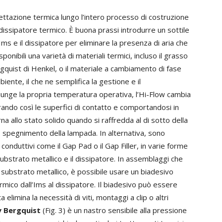
gettazione termica lungo l’intero processo di costruzione
il dissipatore termico. È buona prassi introdurre un sottile
’Ims e il dissipatore per eliminare la presenza di aria che
onibili una varietà di materiali termici, incluso il grasso
gquist di Henkel, o il materiale a cambiamento di fase
ente, il che ne semplifica la gestione e il
nge la propria temperatura operativa, l’Hi-Flow cambia
ando così le superfici di contatto e comportandosi in
na allo stato solido quando si raffredda al di sotto della
 spegnimento della lampada. In alternativa, sono
conduttivi come il Gap Pad o il Gap Filler, in varie forme
 substrato metallico e il dissipatore. In assemblaggi che
 substrato metallico, è possibile usare un biadesivo
mico dall’Ims al dissipatore. Il biadesivo può essere
 elimina la necessità di viti, montaggi a clip o altri
 Bergquist
(Fig. 3) è un nastro sensibile alla pressione