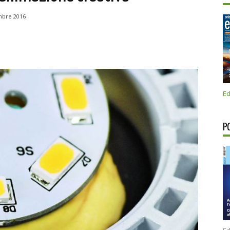
mbre 2016
Ed
P