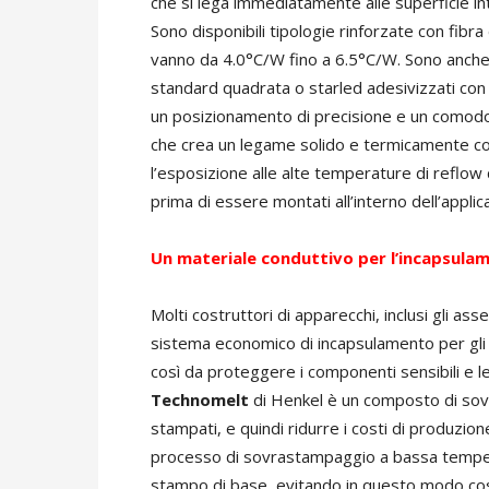
che si lega immediatamente alle superficie int
Sono disponibili tipologie rinforzate con fibr
vanno da 4.0°C/W fino a 6.5°C/W. Sono anche 
standard quadrata o starled adesivizzati con
un posizionamento di precisione e un comodo
che crea un legame solido e termicamente co
l’esposizione alle alte temperature di reflow 
prima di essere montati all’interno dell’applic
Un materiale conduttivo
per l’incapsula
Molti costruttori di apparecchi, inclusi gli ass
sistema economico di incapsulamento per gli app
così da proteggere i componenti sensibili e le 
Technomelt
di Henkel è un composto di sovr
stampati, e quindi ridurre i costi di produzio
processo di sovrastampaggio a bassa temper
stampo di base, evitando in questo modo cost