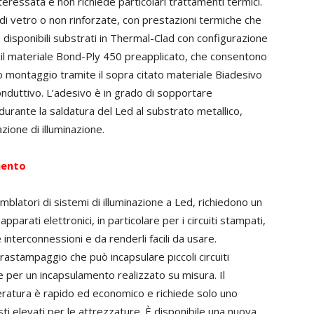
eressata e non richiede particolari trattamenti termici.
a di vetro o non rinforzate, con prestazioni termiche che
disponibili substrati in Thermal-Clad con configurazione
 il materiale Bond-Ply 450 preapplicato, che consentono
 montaggio tramite il sopra citato materiale Biadesivo
nduttivo. L’adesivo è in grado di sopportare
durante la saldatura del Led al substrato metallico,
azione di illuminazione.
mento
emblatori di sistemi di illuminazione a Led, richiedono un
arati elettronici, in particolare per i circuiti stampati,
interconnessioni e da renderli facili da usare.
astampaggio che può incapsulare piccoli circuiti
ne per un incapsulamento realizzato su misura. Il
atura è rapido ed economico e richiede solo uno
i elevati per le attrezzature. È disponibile una nuova