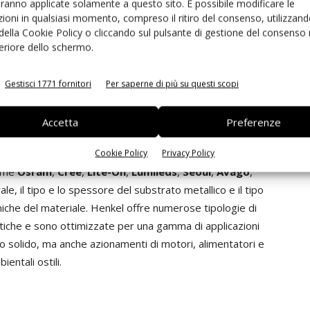
aranno applicate solamente a questo sito. È possibile modificare le
i stampati possono richiedere più estese metallizzazioni,
ioni in qualsiasi momento, compreso il ritiro del consenso, utilizzand
i via metallizzati, nella fase iniziale di dimensionamento
 della Cookie Policy o cliccando sul pulsante di gestione del consenso 
 calore dalla giunzione dell’emettitore. Caratteristiche
feriore dello schermo.
 del Pcb. In alternativa, l’utilizzo di un substrato
quist
di
Henkel
, presenta caratterisitiche e prestazioni
Gestisci 1771 fornitori
Per saperne di più su questi scopi
 non richiedendo quindi ulteriori soluzioni per migliorare
llica, che è rivestita con uno strato dielettrico sul
Accetta
Preferenze
o disponibili diverse configurazioni, tra le quali pannelli,
 standard, su circuiti quadrati o starled, sulla base dei
Cookie Policy
Privacy Policy
come
Osram
,
Cree
,
Lite-On
,
Lumileds
,
Seoul
,
Avago
,
ale, il tipo e lo spessore del substrato metallico e il tipo
miche del materiale. Henkel offre numerose tipologie di
stiche e sono ottimizzate per una gamma di applicazioni
ato solido, ma anche azionamenti di motori, alimentatori e
entali ostili.