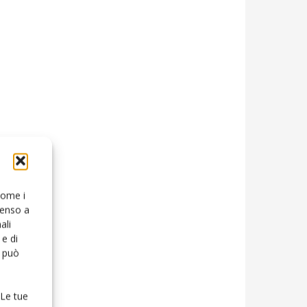
 come i
senso a
ali
e di
o può
 Le tue