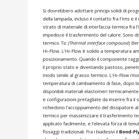
Si dovrebbero adottare principi solidi di pro
della lampada, incluso il contatto fra l’Ims e 
strato di materiale di interfaccia termica fra l
impedisce il trasferimento del calore. Sono disp
termico Tic
(Thermal interface compound)
Ber
Hi-Flow. L’Hi-Flow è solido a temperatura ambi
posizionamento. Quando il componente raggiu
il proprio stato e diventando pastoso, penetr
modo simile al grasso termico. L’Hi-Flow ritor
temperatura di cambiamento di fase, dopo lo
disponibili materiali elastomeri termicamente 
e configurazioni pretagliate da inserire fra il
richiedono l’accoppiamento del dissipatore al
termico per massimizzare il trasferimento ter
applicato facilmente, e l’elevata forza di tenuta
fissaggi tradizionali. Fra i biadesivi il
Bond-Ply