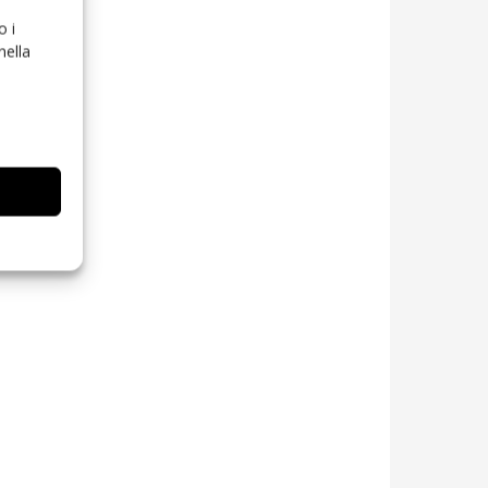
o i
nella