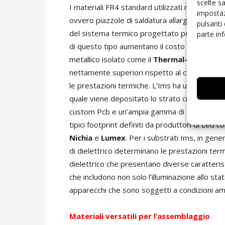
scelte s
I materiali FR4 standard utilizzati nei circuit
impostaz
ovvero piazzole di saldatura allargate o fori d
pulsanti
del sistema termico progettato per estrarre il
parte in
di questo tipo aumentano il costo di produzione
metallico isolato come il
Thermal-Clad Berg
nettamente superiori rispetto al classico FR4,
le prestazioni termiche. L’Ims ha una base meta
quale viene depositato lo strato circuitale. Son
custom Pcb e un’ampia gamma di configurazioni
tipici footprint definiti da produttori di Led 
Nichia
e
Lumex
. Per i substrati Ims, in gener
di dielettrico determinano le prestazioni ter
dielettrico che presentano diverse caratteri
che includono non solo l’illuminazione allo st
apparecchi che sono soggetti a condizioni ambi
Materiali versatili
per l’assemblaggio