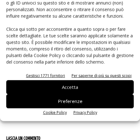
o gli ID univoci su questo sito e di mostrare annunci (non)
personalizzati. Non acconsentire o ritirare il consenso può
ARTICOLI CORRELATI
ALTRO DALL'AUTORE
influire negativamente su alcune caratteristiche e funzioni.
IA autonoma: la fiducia diventa
Clicca qui sotto per acconsentire a quanto sopra o per fare
decisiva
scelte dettagliate. Le tue scelte saranno applicate solamente a
questo sito. È possibile modificare le impostazioni in qualsiasi
momento, compreso il ritiro del consenso, utilizzando i
pulsanti della Cookie Policy o cliccando sul pulsante di gestione
Smart home: la sfida passa da
del consenso nella parte inferiore dello schermo.
sicurezza e interoperabilità
Gestisci 1771 fornitori
Per saperne di più su questi scopi
Siemens e NVIDIA insieme sull’IA
Accetta
agentica per l’EDA
Preferenze
Cookie Policy
Privacy Policy
LASCIA UN COMMENTO