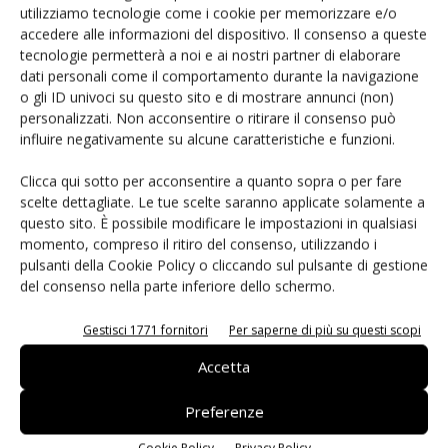
utilizziamo tecnologie come i cookie per memorizzare e/o
accedere alle informazioni del dispositivo. Il consenso a queste
tecnologie permetterà a noi e ai nostri partner di elaborare
dati personali come il comportamento durante la navigazione
Edicola web
o gli ID univoci su questo sito e di mostrare annunci (non)
personalizzati. Non acconsentire o ritirare il consenso può
influire negativamente su alcune caratteristiche e funzioni.
PCB Magazine
Clicca qui sotto per acconsentire a quanto sopra o per fare
scelte dettagliate. Le tue scelte saranno applicate solamente a
questo sito. È possibile modificare le impostazioni in qualsiasi
momento, compreso il ritiro del consenso, utilizzando i
pulsanti della Cookie Policy o cliccando sul pulsante di gestione
del consenso nella parte inferiore dello schermo.
Gestisci 1771 fornitori
Per saperne di più su questi scopi
Accetta
Edicola web
Preferenze
Cookie Policy
Privacy Policy