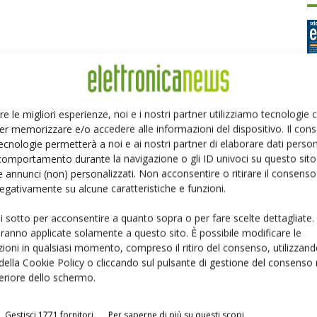
re le migliori esperienze, noi e i nostri partner utilizziamo tecnologie
er memorizzare e/o accedere alle informazioni del dispositivo. Il con
Ed
ecnologie permetterà a noi e ai nostri partner di elaborare dati person
comportamento durante la navigazione o gli ID univoci su questo sito 
 annunci (non) personalizzati. Non acconsentire o ritirare il consens
P
 negativamente su alcune caratteristiche e funzioni.
ui sotto per acconsentire a quanto sopra o per fare scelte dettagliate.
aranno applicate solamente a questo sito. È possibile modificare le
ioni in qualsiasi momento, compreso il ritiro del consenso, utilizzand
Linkedin
Pinterest
Email
 della Cookie Policy o cliccando sul pulsante di gestione del consenso 
feriore dello schermo.
Gestisci 1771 fornitori
Per saperne di più su questi scopi