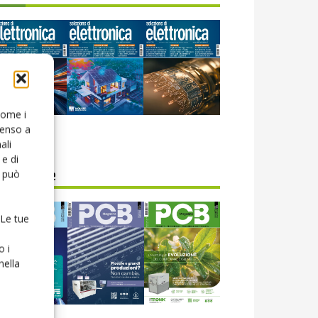
 come i
senso a
icola web
ali
e di
o può
CB Magazine
 Le tue
o i
nella