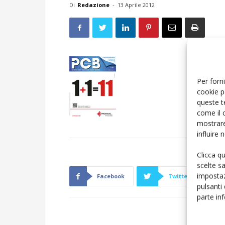
Di
Redazione
-
13 Aprile 2012
Per forni
cookie p
queste t
come il 
mostrare
influire
Clicca q
scelte s
impostaz
Facebook
Twitter
pulsanti
parte in