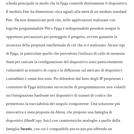
scheda principale in modo che la Fpga controlli direttamente il dispositivo.
Il modulo Fmc ha dimensioni circa uguali alla metà di un modulo standard
Pmc. Da non dimenticare però che, nelle applicazioni realizzate con
logiche programmabile Pld o Fpga è indispensabile prendere sempre le
opportune precauzioni per proteggere il progetto, ovvero garantire la
sicurezza della proprietà intellettuale di ciò che si è realizzato. Alcuni tipi
di Fpga, in particolare quelle che prevedono l'utilizzo di celle di memoria
Sram per caricare la configurazione del dispositivo sono particolarmente
vulnerabili ai tentativi di copia e la diffusione sul mercato di dispositivi
contraffatti è ormai ben nota. Per difendere dal furto degli IP proprietari i
costruttori di Fpga utilizzano sia tecniche di programmazione non volatili
sia l'integrazione hardware nei dispositivi di numeri di codice che
permettono la tracciabilità del singolo componente. Una soluzione più
innovativa è stata proposta da Altera, che propone una famiglia di
dispositivi (HardCopy Asic) con caratteristiche analoghe a quelle della
famiglia
Stratix
, con cui è compatibile pin-to-pin pur offrendo un