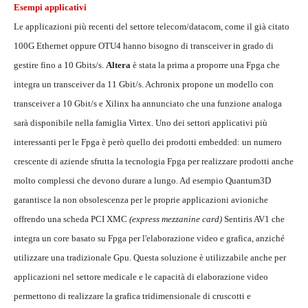
Esempi applicativi
Le applicazioni più recenti del settore telecom/datacom, come il già citato
100G Ethernet oppure OTU4 hanno bisogno di transceiver in grado di
gestire fino a 10 Gbits/s.
Altera
è stata la prima a proporre una Fpga che
integra un transceiver da 11 Gbit/s. Achronix propone un modello con
transceiver a 10 Gbit/s e Xilinx ha annunciato che una funzione analoga
sarà disponibile nella famiglia Virtex. Uno dei settori applicativi più
interessanti per le Fpga è però quello dei prodotti embedded: un numero
crescente di aziende sfrutta la tecnologia Fpga per realizzare prodotti anche
molto complessi che devono durare a lungo. Ad esempio Quantum3D
garantisce la non obsolescenza per le proprie applicazioni avioniche
offrendo una scheda PCI XMC
(express mezzanine card)
Sentiris AV1 che
integra un core basato su Fpga per l'elaborazione video e grafica, anziché
utilizzare una tradizionale Gpu. Questa soluzione è utilizzabile anche per
applicazioni nel settore medicale e le capacità di elaborazione video
permettono di realizzare la grafica tridimensionale di cruscotti e