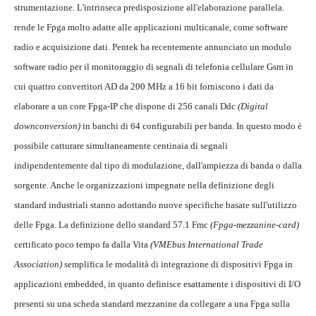
strumentazione. L'intrinseca predisposizione all'elaborazione parallela.
rende le Fpga molto adatte alle applicazioni multicanale, come software
radio e acquisizione dati. Pentek ha recentemente annunciato un modulo
software radio per il monitoraggio di segnali di telefonia cellulare Gsm in
cui quattro convertitori AD da 200 MHz a 16 bit forniscono i dati da
elaborare a un core Fpga-IP che dispone di 256 canali Ddc
(Digital
downconversion)
in banchi di 64 configurabili per banda. In questo modo è
possibile catturare simultaneamente centinaia di segnali
indipendentemente dal tipo di modulazione, dall'ampiezza di banda o dalla
sorgente. Anche le organizzazioni impegnate nella definizione degli
standard industriali stanno adottando nuove specifiche basate sull'utilizzo
delle Fpga. La definizione dello standard 57.1 Fmc
(Fpga-mezzanine-card)
certificato poco tempo fa dalla Vita
(VMEbus International Trade
Association)
semplifica le modalità di integrazione di dispositivi Fpga in
applicazioni embedded, in quanto definisce esattamente i dispositivi di I/O
presenti su una scheda standard mezzanine da collegare a una Fpga sulla