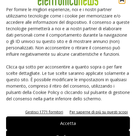
ipotizzabile che le prime Fpga in tecnologia 28 nm
proposte dai costruttori leader privilegino le prestazioni
Per fornire le migliori esperienze, noi e i nostri partner
utilizziamo tecnologie come i cookie per memorizzare e/o
mentre altri produttori che si dedicano a soluzioni
accedere alle informazioni del dispositivo. Il consenso a queste
specializzate (ad esempio
Lattice
) potrebbero optare per
tecnologie permetterà a noi e ai nostri partner di elaborare
una tecnologia che offra ridotti consumi. Nel 2011
dati personali come il comportamento durante la navigazione
parleremo probabilmente di Fpga in geometrie 22 nm e di
o gli ID univoci su questo sito e di mostrare annunci (non)
personalizzati. Non acconsentire o ritirare il consenso può
altri vantaggi dovuti alla ulteriore riduzione delle dimensioni
influire negativamente su alcune caratteristiche e funzioni.
di cella, ma questa nuova generazione di dispositivi
potrebbe però vedere la luce solo dopo un periodo di
Clicca qui sotto per acconsentire a quanto sopra o per fare
tempo relativamente lungo, cioè non prima del 2013.
scelte dettagliate. Le tue scelte saranno applicate solamente a
Purtroppo maggiore integrazione significa più transistor a
questo sito. È possibile modificare le impostazioni in qualsiasi
momento, compreso il ritiro del consenso, utilizzando i
parità di area del chip e maggiore velocità di
pulsanti della Cookie Policy o cliccando sul pulsante di gestione
commutazione, ma anche maggiori consumi e maggior
del consenso nella parte inferiore dello schermo.
dissipazione; il rapporto causa-effetto tra queste
caratteristiche è inevitabile e poiché la dissipazione è data
Gestisci 1771 fornitori
Per saperne di più su questi scopi
da una componente attiva o dinamica, dovuta ai circuiti che
Accetta
commutano e che trasmettono o elaborano il segnale e da
una componente statica (i circuiti in condizioni di standby)