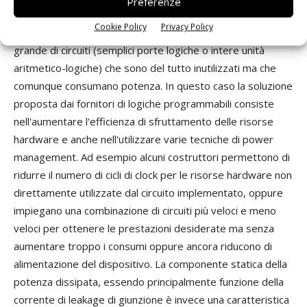
Preferenze
per le Fpga il problema è ancora più pressante, visto che
Cookie Policy
Privacy Policy
ogni componente comprende un numero più o meno
grande di circuiti (semplici porte logiche o intere unità
aritmetico-logiche) che sono del tutto inutilizzati ma che
comunque consumano potenza. In questo caso la soluzione
proposta dai fornitori di logiche programmabili consiste
nell'aumentare l'efficienza di sfruttamento delle risorse
hardware e anche nell'utilizzare varie tecniche di power
management. Ad esempio alcuni costruttori permettono di
ridurre il numero di cicli di clock per le risorse hardware non
direttamente utilizzate dal circuito implementato, oppure
impiegano una combinazione di circuiti più veloci e meno
veloci per ottenere le prestazioni desiderate ma senza
aumentare troppo i consumi oppure ancora riducono di
alimentazione del dispositivo. La componente statica della
potenza dissipata, essendo principalmente funzione della
corrente di leakage di giunzione è invece una caratteristica