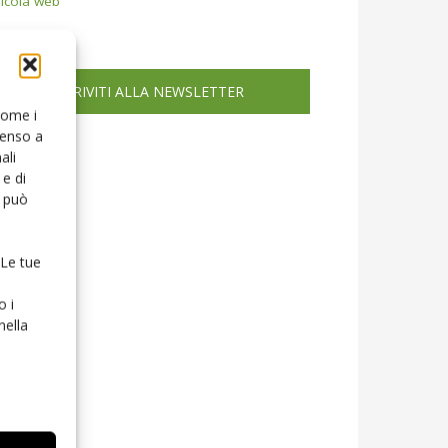
icola web
ISCRIVITI ALLA NEWSLETTER
 come i
senso a
ali
e di
o può
 Le tue
o i
nella