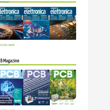
icola web
CB Magazine