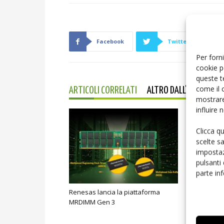
Facebook
Twitter
Per forni
cookie p
queste t
come il 
ARTICOLI CORRELATI
ALTRO DALL'AUTORE
mostrare
influire
Clicca q
scelte s
impostaz
pulsanti
parte in
Renesas lancia la piattaforma
Microchip l
MRDIMM Gen 3
industriale