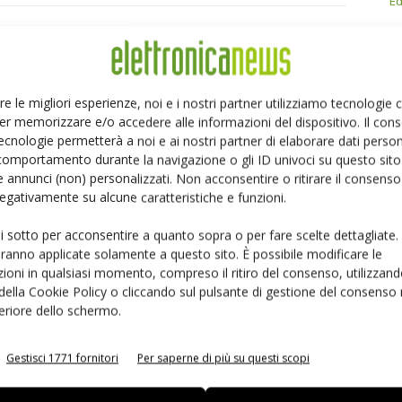
Ed
Linkedin
Pinterest
Email
re le migliori esperienze, noi e i nostri partner utilizziamo tecnologie
er memorizzare e/o accedere alle informazioni del dispositivo. Il con
ecnologie permetterà a noi e ai nostri partner di elaborare dati person
comportamento durante la navigazione o gli ID univoci su questo sito 
 annunci (non) personalizzati. Non acconsentire o ritirare il consens
 negativamente su alcune caratteristiche e funzioni.
ui sotto per acconsentire a quanto sopra o per fare scelte dettagliate.
aranno applicate solamente a questo sito. È possibile modificare le
ioni in qualsiasi momento, compreso il ritiro del consenso, utilizzand
 della Cookie Policy o cliccando sul pulsante di gestione del consenso 
feriore dello schermo.
ancia il midspan PoE
Microchip: gratuiti i compilatori
Gestisci 1771 fornitori
Per saperne di più su questi scopi
 PD-9601GCI da 90W
MPLAB XC Pro e la suite Machine
Learning