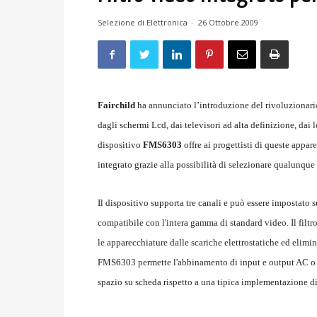
Selezione di Elettronica
-
26 Ottobre 2009
Fairchild
ha annunciato l’introduzione del rivoluzionari
dagli schermi Lcd, dai televisori ad alta definizione, dai
dispositivo
FMS6303
offre ai progettisti di queste appare
integrato grazie alla possibilità di selezionare qualunqu
Il dispositivo supporta tre canali e può essere impost
compatibile con l'intera gamma di standard video. Il fil
le apparecchiature dalle scariche elettrostatiche ed elimina
FMS6303 permette l'abbinamento di input e output AC o D
spazio su scheda rispetto a una tipica implementazione di