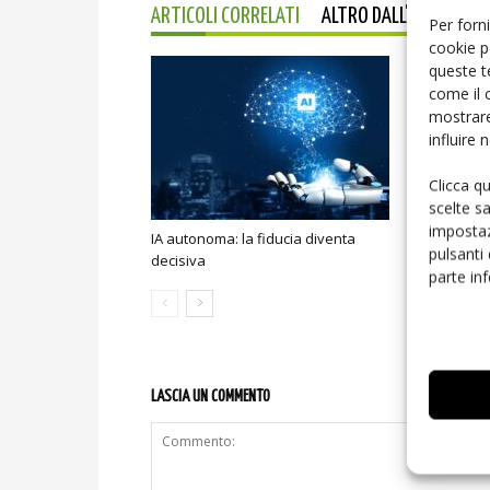
ARTICOLI CORRELATI
ALTRO DALL'AUTORE
Per forni
cookie p
queste t
come il 
mostrare
influire
Clicca q
scelte s
impostaz
IA autonoma: la fiducia diventa
Smart home:
pulsanti
decisiva
sicurezza e
parte in
LASCIA UN COMMENTO