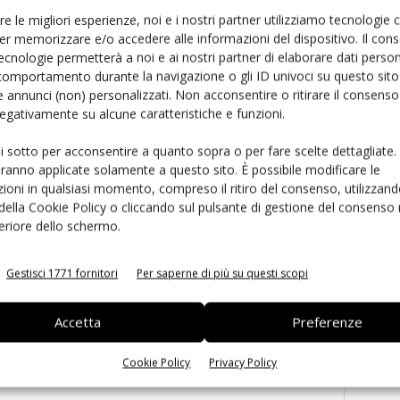
Ed
re le migliori esperienze, noi e i nostri partner utilizziamo tecnologie
er memorizzare e/o accedere alle informazioni del dispositivo. Il con
ecnologie permetterà a noi e ai nostri partner di elaborare dati person
comportamento durante la navigazione o gli ID univoci su questo sito 
 annunci (non) personalizzati. Non acconsentire o ritirare il consens
 negativamente su alcune caratteristiche e funzioni.
ui sotto per acconsentire a quanto sopra o per fare scelte dettagliate.
aranno applicate solamente a questo sito. È possibile modificare le
ioni in qualsiasi momento, compreso il ritiro del consenso, utilizzand
 la sfida passa da
Siemens e NVIDIA insieme sull’IA
 della Cookie Policy o cliccando sul pulsante di gestione del consenso 
 interoperabilità
agentica per l’EDA
feriore dello schermo.
Gestisci 1771 fornitori
Per saperne di più su questi scopi
Accetta
Preferenze
Cookie Policy
Privacy Policy