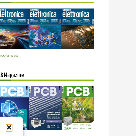
icola web
CB Magazine