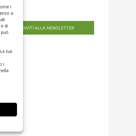
icola web
 come i
senso a
ali
e di
ISCRIVITI ALLA NEWSLETTER
o può
 Le tue
o i
nella