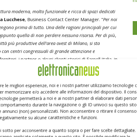
Ed
ura moderna, molto funzionale e ricca di spazi dedicati
a Lucchese
, Business Contact Center Manager. "
Per noi
 vengono prima di tutto. Una delle ragioni principali per cui
appunto quella di non perdere nessuna risorsa. Per di più
,
ttà più produttive dell’area ovest di Milano, si sta
con centri congressuali di grande attenzione e
nitori, i partner e alcuni clienti storici di Farnell Italia, in
ta da musica, buon vino e l’originale fotobox che ha
re le migliori esperienze, noi e i nostri partner utilizziamo tecnologie
er memorizzare e/o accedere alle informazioni del dispositivo. Il con
ecnologie permetterà a noi e ai nostri partner di elaborare dati person
comportamento durante la navigazione o gli ID univoci su questo sito 
 annunci (non) personalizzati. Non acconsentire o ritirare il consens
 negativamente su alcune caratteristiche e funzioni.
ui sotto per acconsentire a quanto sopra o per fare scelte dettagliate.
Linkedin
Pinterest
Email
aranno applicate solamente a questo sito. È possibile modificare le