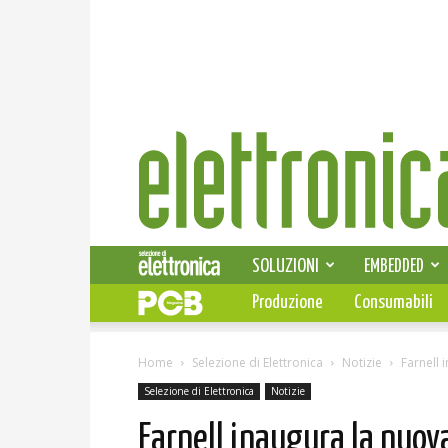
Elettronica
News
SOLUZIONI
EMBEDDED
Produzione
Consumabili
Home
Selezione di Elettronica
Notizie
Farnell 
Selezione di Elettronica
Notizie
Farnell inaugura la nuov