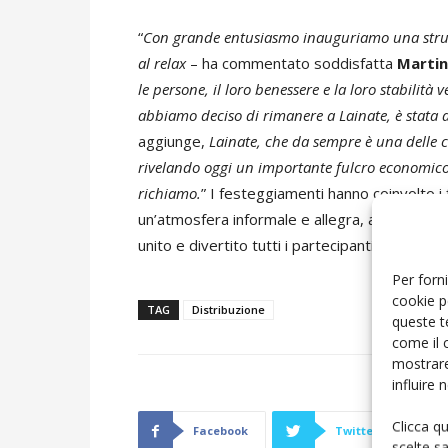
“
Con grande entusiasmo inauguriamo una strutt
al relax
– ha commentato soddisfatta
Martin
le persone, il loro benessere e la loro stabilità
abbiamo deciso di rimanere a Lainate, è stata 
aggiunge,
Lainate, che da sempre è una delle ci
rivelando oggi un importante fulcro economico 
richiamo.
” I festeggiamenti hanno coinvolto i for
un’atmosfera informale e allegra, accompagna
unito e divertito tutti i partecipanti.
Per forni
cookie p
TAG
Distribuzione
queste t
come il 
mostrare
influire
Clicca q
Facebook
Twitter
scelte s