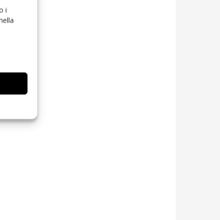
o i
nella