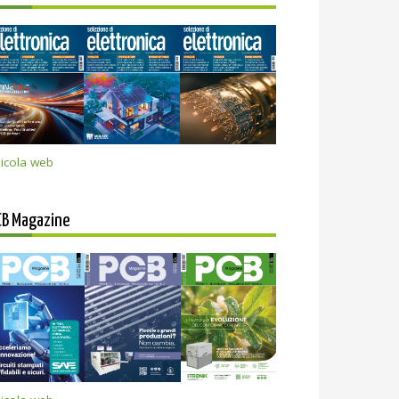
icola web
CB Magazine