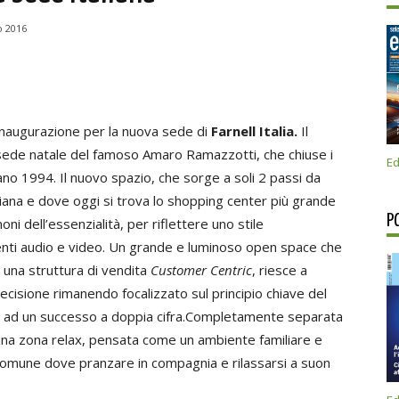
o 2016
i inaugurazione per la nuova sede di
Farnell Italia.
Il
, sede natale del famoso Amaro Ramazzotti, che chiuse i
Ed
tano 1994. Il nuovo spazio, che sorge a soli 2 passi da
taliana e dove oggi si trova lo shopping center più grande
P
i dell’essenzialità, per riflettere uno stile
enti audio e video. Un grande e luminoso open space che
d una struttura di vendita
Customer Centric
, riesce a
ecisione rimanendo focalizzato sul principio chiave del
da ad un successo a doppia cifra.Completamente separata
a una zona relax, pensata come un ambiente familiare e
 comune dove pranzare in compagnia e rilassarsi a suon