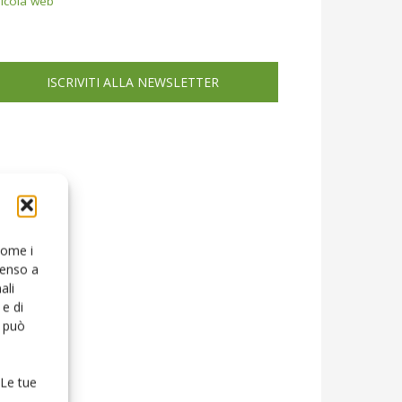
icola web
ISCRIVITI ALLA NEWSLETTER
 come i
senso a
ali
e di
o può
 Le tue