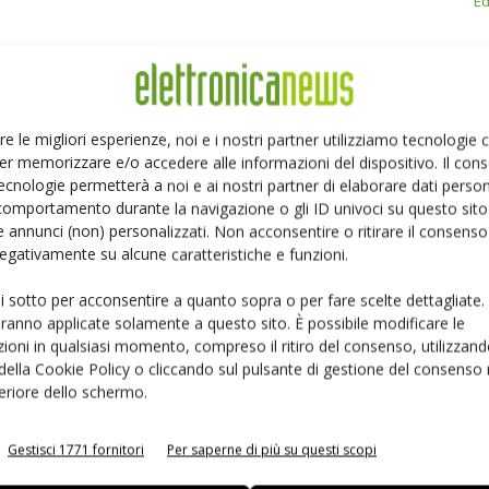
Ed
re le migliori esperienze, noi e i nostri partner utilizziamo tecnologie
Linkedin
Pinterest
er memorizzare e/o accedere alle informazioni del dispositivo. Il con
ecnologie permetterà a noi e ai nostri partner di elaborare dati person
comportamento durante la navigazione o gli ID univoci su questo sito 
 annunci (non) personalizzati. Non acconsentire o ritirare il consens
 negativamente su alcune caratteristiche e funzioni.
ui sotto per acconsentire a quanto sopra o per fare scelte dettagliate.
aranno applicate solamente a questo sito. È possibile modificare le
ioni in qualsiasi momento, compreso il ritiro del consenso, utilizzand
 della Cookie Policy o cliccando sul pulsante di gestione del consenso 
feriore dello schermo.
Gestisci 1771 fornitori
Per saperne di più su questi scopi
 la sfida passa da
Siemens e NVIDIA insieme sull’IA