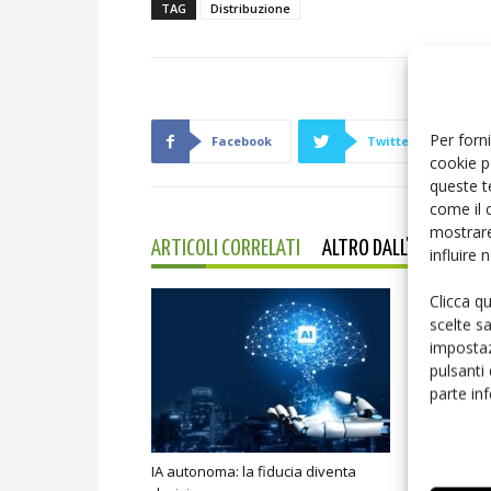
TAG
Distribuzione
Per forni
Facebook
Twitter
cookie p
queste t
come il 
mostrare
ARTICOLI CORRELATI
ALTRO DALL'AUTORE
influire
Clicca q
scelte s
impostaz
pulsanti
parte in
IA autonoma: la fiducia diventa
Smart home: