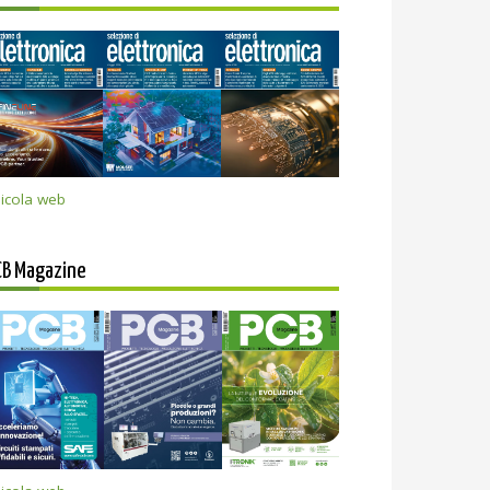
icola web
CB Magazine