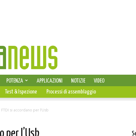
SELEZIONE DI ELETTRONICA
POTENZA
APPLICAZIONI
NOTIZIE
VIDEO
PCB
Test & Ispezione
Processi di assemblaggio
e FTDI si accordano per l’Usb
o per l’Usb
S