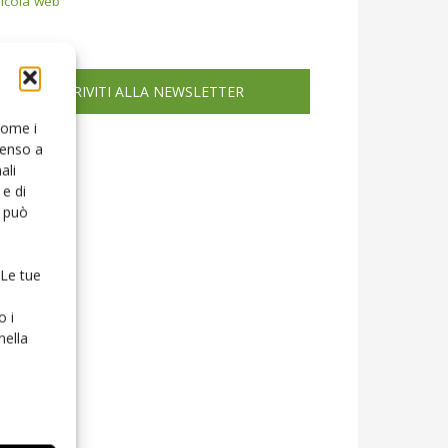
icola web
ISCRIVITI ALLA NEWSLETTER
 come i
senso a
ali
e di
o può
 Le tue
o i
nella