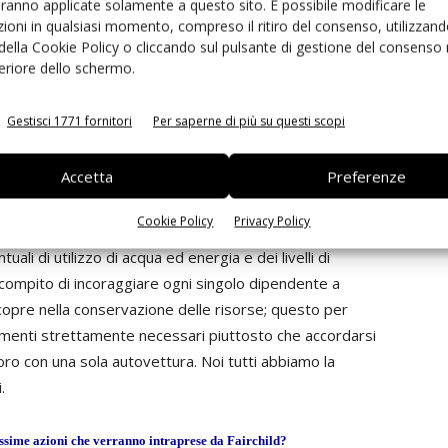
aranno applicate solamente a questo sito. È possibile modificare le
edono una diminuzione delle dimensioni e del peso, pur
ioni in qualsiasi momento, compreso il ritiro del consenso, utilizzand
 della Cookie Policy o cliccando sul pulsante di gestione del consenso 
ituiscono un valido approccio.
feriore dello schermo.
re un contributo sul piano ecologico?
Gestisci 1771 fornitori
Per saperne di più su questi scopi
cessario che la sensibilità ambientale raggiunga tutti i
ro Dna. Le divisioni It hanno il compito di avviare le
Accetta
Preferenze
 dai risultati eccezionali in ambito di risparmio
umero di macchine, la scelta di server efficienti sul
Cookie Policy
Privacy Policy
produttori di semiconduttori devono provvedere al
ali di utilizzo di acqua ed energia e dei livelli di
il compito di incoraggiare ogni singolo dipendente a
copre nella conservazione delle risorse; questo per
menti strettamente necessari piuttosto che accordarsi
oro con una sola autovettura. Noi tutti abbiamo la
.
ossime azioni che verranno intraprese da Fairchild?