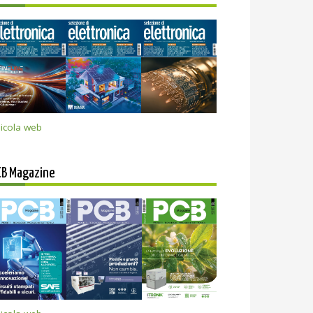
icola web
CB Magazine