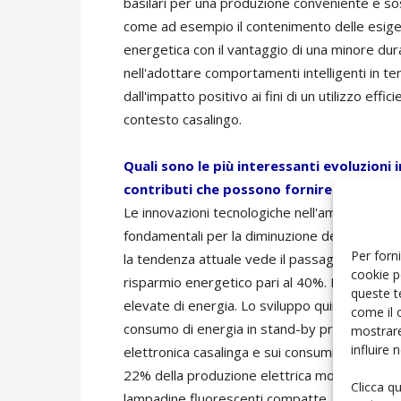
basilari per una produzione conveniente e sost
come ad esempio il contenimento delle esigen
energetica con il vantaggio di una minore durat
nell'adottare comportamenti intelligenti in ter
dall'impatto positivo ai fini di un utilizzo effi
contesto casalingo.
Quali sono le più interessanti evoluzioni i
contributi che possono fornire al rispet
Le innovazioni tecnologiche nell'ambito della
fondamentali per la diminuzione degli sprechi
Per forni
la tendenza attuale vede il passaggio da moto
cookie p
risparmio energetico pari al 40%. In modalità
queste t
elevate di energia. Lo sviluppo quindi di alime
come il 
consumo di energia in stand-by produrrà un im
mostrare
influire
elettronica casalinga e sui consumi di elettrici
22% della produzione elettrica mondiale. Pas
Clicca q
lampadine fluorescenti compatte, LFL, HID o