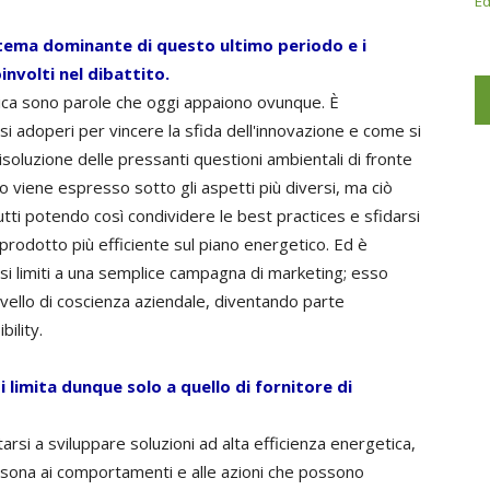
Ed
l tema dominante di questo ultimo periodo e i
involti nel dibattito.
ica sono parole che oggi appaiono ovunque. È
i adoperi per vincere la sfida dell'innovazione e come si
risoluzione delle pressanti questioni ambientali di fronte
nto viene espresso sotto gli aspetti più diversi, ma ciò
utti potendo così condividere le best practices e sfidarsi
del prodotto più efficiente sul piano energetico. Ed è
i limiti a una semplice campagna di marketing; esso
livello di coscienza aziendale, diventando parte
bility.
i limita dunque solo a quello di fornitore di
arsi a sviluppare soluzioni ad alta efficienza energetica,
ersona ai comportamenti e alle azioni che possono