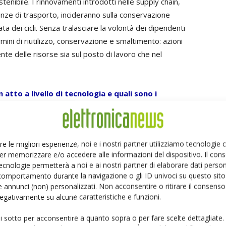
enibile. I rinnovamenti introdotti nelle supply chain,
ze di trasporto, incideranno sulla conservazione
a dei cicli. Senza tralasciare la volontà dei dipendenti
mini di riutilizzo, conservazione e smaltimento: azioni
ciente delle risorse sia sul posto di lavoro che nel
n atto a livello di tecnologia e quali sono i
to dell'ambiente?
 progettazione di IC e di packaging avanzato sono
 energetici. Per quanto riguarda le applicazioni a motore
re le migliori esperienze, noi e i nostri partner utilizziamo tecnologie
ri Ac monofase a motori a velocità variabile, con un
er memorizzare e/o accedere alle informazioni del dispositivo. Il con
 stand-by, gli alimentatori consumano quantità assai
ecnologie permetterà a noi e ai nostri partner di elaborare dati person
ntatori in grado di aumentare l'efficienza e ridurre il
comportamento durante la navigazione o gli ID univoci su questo sito 
patto notevole sul grande pubblico a livello di
 annunci (non) personalizzati. Non acconsentire o ritirare il consens
 negativamente su alcune caratteristiche e funzioni.
tà residenziale. I dispositivi di illuminazione consumano il
sare quindi dalle lampadine incandescenti standard a
ui sotto per acconsentire a quanto sopra o per fare scelte dettagliate.
 Led, permetterebbe un recupero energetico fino al