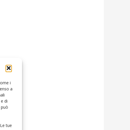
 come i
senso a
ali
e di
o può
 Le tue