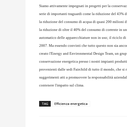
Siamo attivamente impegnati in progetti per la conservaz
serie di importanti traguardi come la riduzione del 43% de
la riduzione del consumo di acqua di quasi 200 milioni di l
la riduzione di oltre il 40% del consumo di corrente in un 
automatico delle apparecchiature non in uso; il riciclo di 
2007. Ma essendo convinti che tutto questo non sia ancor
creato l'Energy and Environmental Design Team, un gruppo 
conservazione energetica presso i nostri impianti produtti
provenienti dalle sedi Fairchild di tutto il mondo, che si 
suggerimenti atti a promuovere la responsabilità aziendale
contenere l'impatto sul clima.
TAG
Efficienza energetica