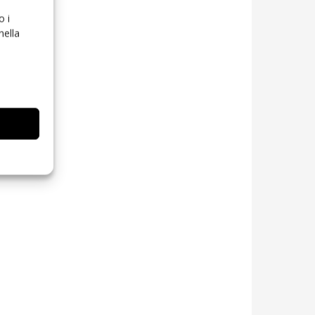
o i
nella