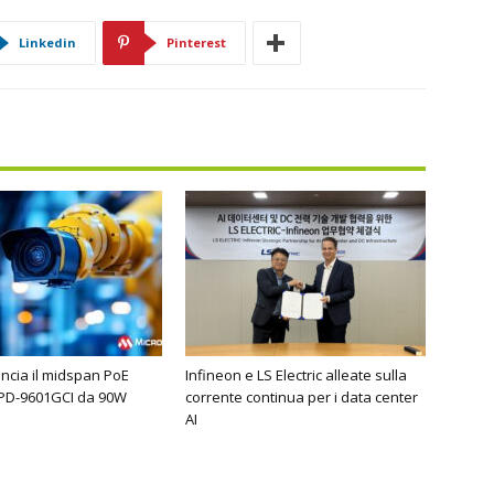
Linkedin
Pinterest
ancia il midspan PoE
Infineon e LS Electric alleate sulla
 PD-9601GCI da 90W
corrente continua per i data center
AI