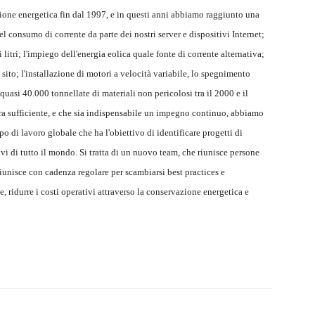
ione energetica fin dal 1997, e in questi anni abbiamo raggiunto una
l consumo di corrente da parte dei nostri server e dispositivi Internet;
itri; l'impiego dell'energia eolica quale fonte di corrente alternativa;
sito; l'installazione di motori a velocità variabile, lo spegnimento
quasi 40.000 tonnellate di materiali non pericolosi tra il 2000 e il
a sufficiente, e che sia indispensabile un impegno continuo, abbiamo
di lavoro globale che ha l'obiettivo di identificare progetti di
vi di tutto il mondo. Si tratta di un nuovo team, che riunisce persone
riunisce con cadenza regolare per scambiarsi best practices e
, ridurre i costi operativi attraverso la conservazione energetica e