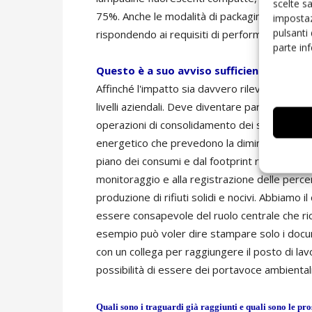
scelte s
75%. Anche le modalità di packaging che prev
impostaz
pulsanti
rispondendo ai requisiti di performance, cost
parte in
Questo è a suo avviso sufficiente per da
Affinché l'impatto sia davvero rilevabile, è ne
livelli aziendali. Deve diventare parte del nost
operazioni di consolidamento dei server: azioni
energetico che prevedono la diminuzione del n
piano dei consumi e dal footprint ridotto. I 
monitoraggio e alla registrazione delle percentu
produzione di rifiuti solidi e nocivi. Abbiamo 
essere consapevole del ruolo centrale che ri
esempio può voler dire stampare solo i docu
con un collega per raggiungere il posto di lav
possibilità di essere dei portavoce ambientali
Quali sono i traguardi già raggiunti e quali sono le pr