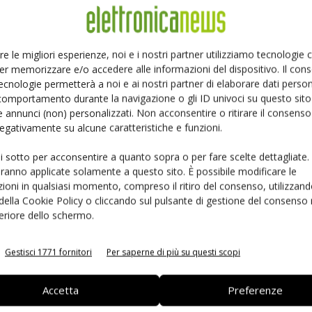
Ed
Linkedin
Pinterest
Email
re le migliori esperienze, noi e i nostri partner utilizziamo tecnologie
er memorizzare e/o accedere alle informazioni del dispositivo. Il con
ecnologie permetterà a noi e ai nostri partner di elaborare dati person
comportamento durante la navigazione o gli ID univoci su questo sito 
 annunci (non) personalizzati. Non acconsentire o ritirare il consens
 negativamente su alcune caratteristiche e funzioni.
ui sotto per acconsentire a quanto sopra o per fare scelte dettagliate.
aranno applicate solamente a questo sito. È possibile modificare le
ioni in qualsiasi momento, compreso il ritiro del consenso, utilizzand
 della Cookie Policy o cliccando sul pulsante di gestione del consenso 
feriore dello schermo.
 la sfida passa da
Siemens e NVIDIA insieme sull’IA
 interoperabilità
agentica per l’EDA
Gestisci 1771 fornitori
Per saperne di più su questi scopi
Accetta
Preferenze