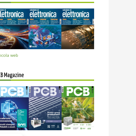
icola web
CB Magazine