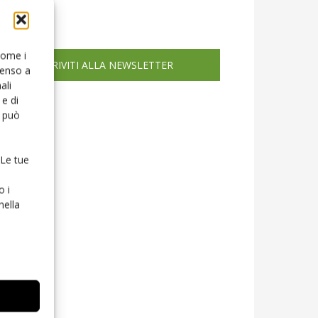
icola web
 come i
ISCRIVITI ALLA NEWSLETTER
senso a
ali
e di
o può
 Le tue
o i
nella