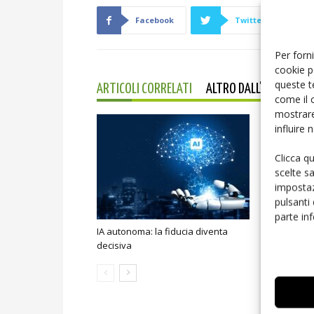
Facebook
Twitter
Per forni
cookie p
queste t
ARTICOLI CORRELATI
ALTRO DALL'AUTORE
come il 
mostrare
influire
Clicca q
scelte s
impostaz
pulsanti
parte in
IA autonoma: la fiducia diventa
Smart home:
decisiva
sicurezza e