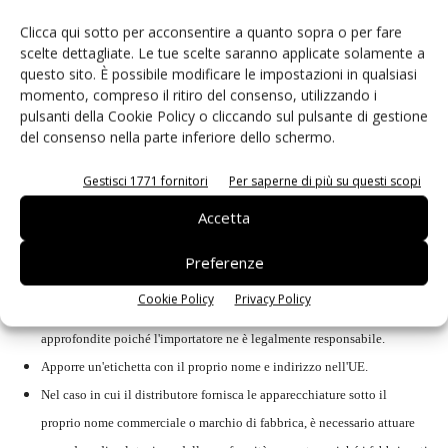
I distributori dovranno essere in grado fornire documentazione
Clicca qui sotto per acconsentire a quanto sopra o per fare
supplementare alle autorità competenti, come ad esempio copie delle
scelte dettagliate. Le tue scelte saranno applicate solamente a
schede tecniche dei produttori che dimostrano la conformità dei
questo sito. È possibile modificare le impostazioni in qualsiasi
prodotti, la dichiarazione di conformità del fabbricante, i risultati della
momento, compreso il ritiro del consenso, utilizzando i
pulsanti della Cookie Policy o cliccando sul pulsante di gestione
valutazione dei prodotti condotta dagli stessi distributori e qualsiasi
del consenso nella parte inferiore dello schermo.
altro dato fornito dal fabbricante o dall'importatore.
Gestisci 1771 fornitori
Per saperne di più su questi scopi
Accetta
Laddove il distributore sia anche l'importatore del prodotto, saranno
richieste le seguenti attività supplementari.
Preferenze
Cookie Policy
Privacy Policy
Dovranno essere adottate procedure di valutazione della conformità più
approfondite poiché l'importatore ne è legalmente responsabile.
Apporre un'etichetta con il proprio nome e indirizzo nell'UE.
Nel caso in cui il distributore fornisca le apparecchiature sotto il
proprio nome commerciale o marchio di fabbrica, è necessario attuare