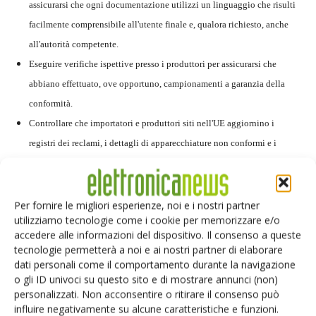
assicurarsi che ogni documentazione utilizzi un linguaggio che risulti
facilmente comprensibile all'utente finale e, qualora richiesto, anche
all'autorità competente.
Eseguire verifiche ispettive presso i produttori per assicurarsi che
abbiano effettuato, ove opportuno, campionamenti a garanzia della
conformità.
Controllare che importatori e produttori siti nell'UE aggiornino i
registri dei reclami, i dettagli di apparecchiature non conformi e i
richiami di prodotti.
Controllare i prodotti per assicurarsi che siano etichettati correttamente
(ossia, recanti tipo, numero di lotto o di serie del prodotto).
Per fornire le migliori esperienze, noi e i nostri partner
utilizziamo tecnologie come i cookie per memorizzare e/o
Qualora si riscontrino prodotti non conformi, sono i distributori per
accedere alle informazioni del dispositivo. Il consenso a queste
primi a dover decidere se tali prodotti rappresentano un rischio. In caso
tecnologie permetterà a noi e ai nostri partner di elaborare
affermativo, devono provvedere a informare le adeguate autorità
dati personali come il comportamento durante la navigazione
o gli ID univoci su questo sito e di mostrare annunci (non)
competenti nazionali. La valutazione del rischio deve essere
personalizzati. Non acconsentire o ritirare il consenso può
documentata.
influire negativamente su alcune caratteristiche e funzioni.