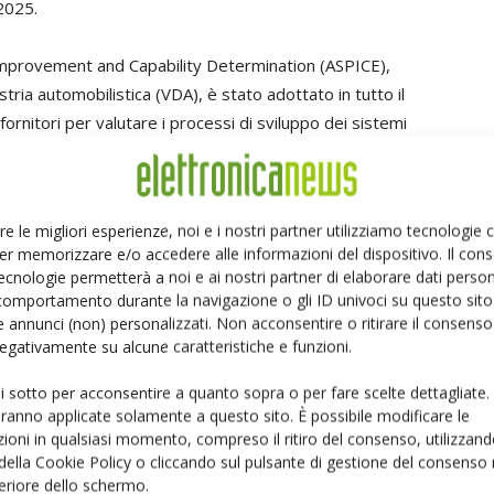
2025.
provement and Capability Determination (ASPICE),
tria automobilistica (VDA), è stato adottato in tutto il
ornitori per valutare i processi di sviluppo dei sistemi
colo. Il raggiungimento del livello 2 ASPICE dimostra che i
in modo rigoroso, con prodotti di lavoro adeguatamente
valutazione di UL Solutions ha incluso i processi di Dukosi
re le migliori esperienze, noi e i nostri partner utilizziamo tecnologie
 di software, al supporto e alla gestione dei progetti, e
er memorizzare e/o accedere alle informazioni del dispositivo. Il con
 quello raccomandato dalla VDA. A rafforzare l'impegno
ecnologie permetterà a noi e ai nostri partner di elaborare dati person
prodotti, i processi di sviluppo di Dukosi sono
comportamento durante la navigazione o gli ID univoci su questo sito 
 annunci (non) personalizzati. Non acconsentire o ritirare il consens
SO 26262.
 negativamente su alcune caratteristiche e funzioni.
 OEM automobilistici di tutto il mondo utilizzano ASPICE
ui sotto per acconsentire a quanto sopra o per fare scelte dettagliate.
o software dei loro fornitori lungo tutta la catena di
aranno applicate solamente a questo sito. È possibile modificare le
nziale per dimostrare l'ampio utilizzo delle migliori
ioni in qualsiasi momento, compreso il ritiro del consenso, utilizzand
 della Cookie Policy o cliccando sul pulsante di gestione del consenso 
E garantisce ai clienti del mercato automobilistico la
feriore dello schermo.