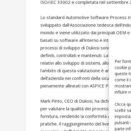
ISO/IEC 33002 e completata nel settembre 
Lo standard Automotive Software Process Im
sviluppato dall'Associazione tedesca dell'indus
mondo e viene utilizzato dai principali OEM e f
basati su software all'interno e intorno al vei
processi di sviluppo di Dukosi sono gestiti 
definiti, controllati e mantenuti. La rigorosa 
Per forni
relativi allo sviluppo di sistemi, allo sviluppo
cookie p
l'ambito di questa valutazione è andato oltre
queste t
dell'azienda nei confronti della sicurezza dei 
come il 
mostrare
pienamente allineati con ASPICE PAM 4.0 e I
influire
Mark Pinto, CEO di Dukosi, ha dichiarato: "Gli
Clicca q
per valutare la qualità dei processi di svilupp
scelte s
fornitura, rendendo la conformità ASPICE esse
impostaz
pulsanti
pratiche. Il raggiungimento del livello 2 ASPIC
parte in