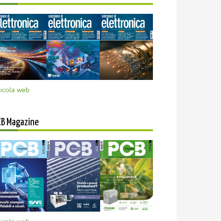
icola web
CB Magazine