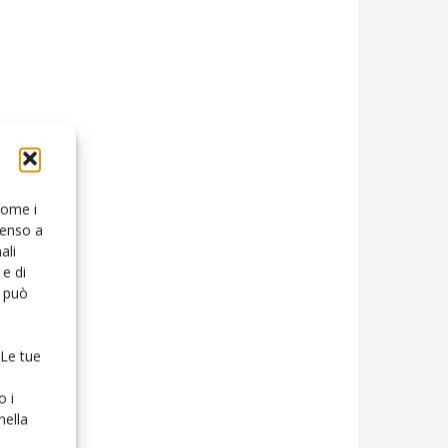
 come i
senso a
ali
e di
o può
 Le tue
o i
nella