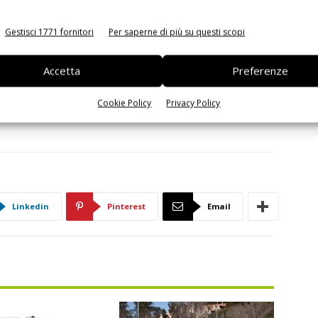
toraggio delle celle di nuova generazione di Dukosi per le
to traguardo è una vera testimonianza della dedizione,
Gestisci 1771 fornitori
Per saperne di più su questi scopi
tro personale e dimostra ulteriormente il nostro impegno
oluzioni affidabili e sicure per applicazioni critiche per la
Accetta
Preferenze
Cookie Policy
Privacy Policy
Linkedin
Pinterest
Email