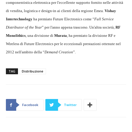
componentistica elettronica per l'eccellente supporto fornito nelle attività
di vendita, logistica e design-in ai clienti della regione Emea.
Vishay
Intertechnology
ha premiato Future Electronics come “
Full Service
Distributor of the Year
” per l'anno appena trascorso. Un'altra società,
RF
Monolithics
, una divisione di
Murata
, ha premiato la divisione RF e
Wireless di Future Electronics per le eccezionali prestazioni ottenute nel
2012 nell'ambito della “
Demand Creation
”.
TAG
Distribuzione
Facebook
Twitter