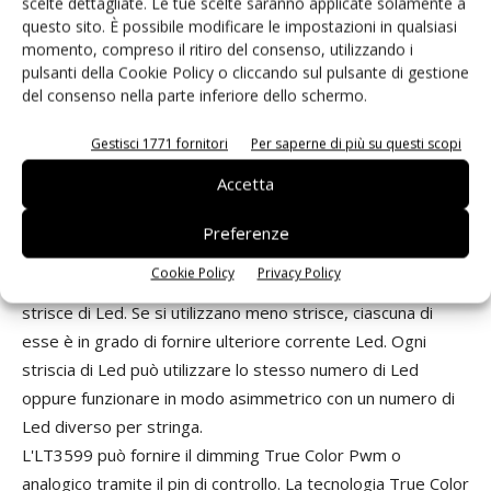
scelte dettagliate. Le tue scelte saranno applicate solamente a
questo sito. È possibile modificare le impostazioni in qualsiasi
Metodi di dimming
momento, compreso il ritiro del consenso, utilizzando i
L'LT3599 utilizza una frequenza fissa e una topologia di
pulsanti della Cookie Policy o cliccando sul pulsante di gestione
convertitore di alimentazione a corrente costante. Lo
del consenso nella parte inferiore dello schermo.
switch interno da 44 V e 2 A è in grado di gestire quattro
strisce composte da un massimo di dieci Led da 100 mA
Gestisci 1771 fornitori
Per saperne di più su questi scopi
collegati in serie. La frequenza di commutazione è
Accetta
programmabile e sincronizzabile tra 200 kHz e 2,5 MHz,
rimanendo così al di fuori della banda radio AM e riducendo
Preferenze
al minimo le dimensioni dei componenti esterni. Il design
Cookie Policy
Privacy Policy
del dispositivo consente inoltre di gestire da una a quattro
strisce di Led. Se si utilizzano meno strisce, ciascuna di
esse è in grado di fornire ulteriore corrente Led. Ogni
striscia di Led può utilizzare lo stesso numero di Led
oppure funzionare in modo asimmetrico con un numero di
Led diverso per stringa.
L'LT3599 può fornire il dimming True Color Pwm o
analogico tramite il pin di controllo. La tecnologia True Color