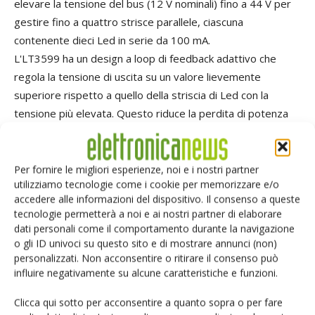
elevare la tensione del bus (12 V nominali) fino a 44 V per
gestire fino a quattro strisce parallele, ciascuna
contenente dieci Led in serie da 100 mA.
L'LT3599 ha un design a loop di feedback adattivo che
regola la tensione di uscita su un valore lievemente
superiore rispetto a quello della striscia di Led con la
tensione più elevata. Questo riduce la perdita di potenza
attraverso il circuito di regolazione per ottimizzare
l'efficienza. Questo è un aspetto importante perché elimina
la necessità di un dissipatore di calore, consentendo un
Per fornire le migliori esperienze, noi e i nostri partner
utilizziamo tecnologie come i cookie per memorizzare e/o
ingombro molto ridotto e a basso profilo. Altrettanto
accedere alle informazioni del dispositivo. Il consenso a queste
importante per la gestione delle file di Led è fornire un
tecnologie permetterà a noi e ai nostri partner di elaborare
adattamento di corrente preciso per garantire che la
dati personali come il comportamento durante la navigazione
luminosità della retroilluminazione rimanga uniforme su
o gli ID univoci su questo sito e di mostrare annunci (non)
personalizzati. Non acconsentire o ritirare il consenso può
tutto il pannello. L'LT3599 è garantito per fornire una
influire negativamente su alcune caratteristiche e funzioni.
variazione di corrente ai Led inferiore al 2% nel range di
temperature comprese tra -40 e 125˚C.
Clicca qui sotto per acconsentire a quanto sopra o per fare