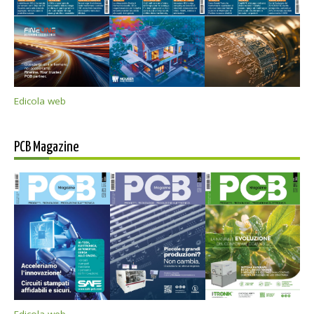
Edicola web
PCB Magazine