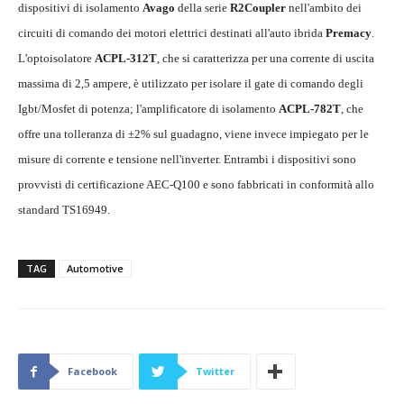
dispositivi di isolamento
Avago
della serie
R2Coupler
nell'ambito dei
circuiti di comando dei motori elettrici destinati all'auto ibrida
Premacy
.
L'optoisolatore
ACPL-312T
, che si caratterizza per una corrente di uscita
massima di 2,5 ampere, è utilizzato per isolare il gate di comando degli
Igbt/Mosfet di potenza; l'amplificatore di isolamento
ACPL-782T
, che
offre una tolleranza di ±2% sul guadagno, viene invece impiegato per le
misure di corrente e tensione nell'inverter. Entrambi i dispositivi sono
provvisti di certificazione AEC-Q100 e sono fabbricati in conformità allo
standard TS16949.
TAG
Automotive
Facebook
Twitter