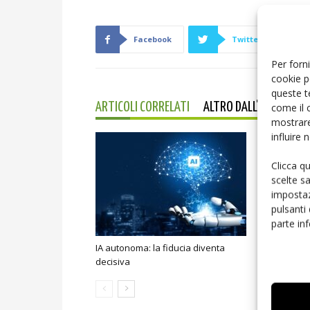
Facebook
Twitter
Per forni
cookie p
queste t
come il 
ARTICOLI CORRELATI
ALTRO DALL'AUTORE
mostrare
influire
Clicca q
scelte s
impostaz
pulsanti
parte in
IA autonoma: la fiducia diventa
Smart home:
decisiva
sicurezza e