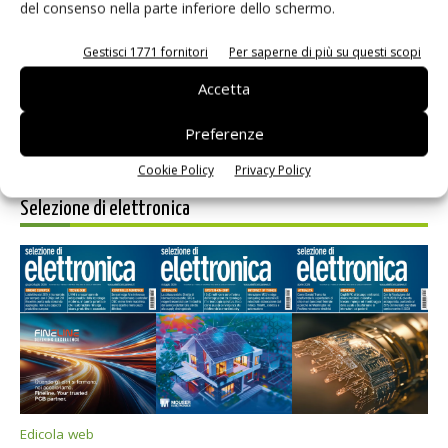
Salva il mio nome, email e sito web in questo browser per i
del consenso nella parte inferiore dello schermo.
prossimi commenti.
Gestisci 1771 fornitori
Per saperne di più su questi scopi
Accetta
Preferenze
Cookie Policy
Privacy Policy
Selezione di elettronica
Edicola web