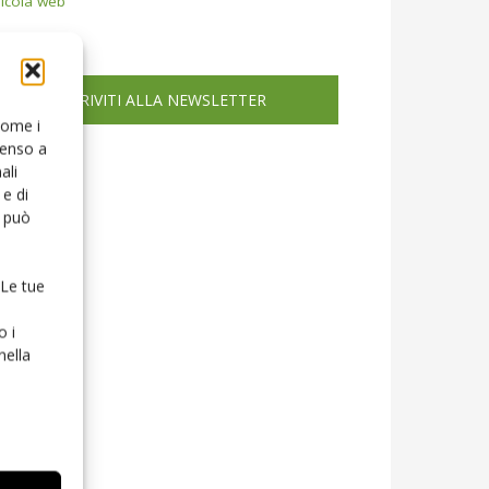
icola web
ISCRIVITI ALLA NEWSLETTER
 come i
senso a
ali
e di
o può
 Le tue
o i
nella