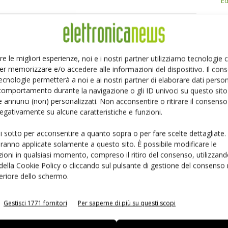
Ed
Linkedin
Pinterest
re le migliori esperienze, noi e i nostri partner utilizziamo tecnologie
er memorizzare e/o accedere alle informazioni del dispositivo. Il con
ecnologie permetterà a noi e ai nostri partner di elaborare dati person
comportamento durante la navigazione o gli ID univoci su questo sito 
 annunci (non) personalizzati. Non acconsentire o ritirare il consens
 negativamente su alcune caratteristiche e funzioni.
ui sotto per acconsentire a quanto sopra o per fare scelte dettagliate.
aranno applicate solamente a questo sito. È possibile modificare le
ioni in qualsiasi momento, compreso il ritiro del consenso, utilizzand
 della Cookie Policy o cliccando sul pulsante di gestione del consenso 
feriore dello schermo.
Gestisci 1771 fornitori
Per saperne di più su questi scopi
 la sfida passa da
Siemens e NVIDIA insieme sull’IA
 interoperabilità
agentica per l’EDA