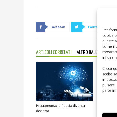
Facebook
Twitter
Per forni
cookie p
queste t
come il 
mostrare
ARTICOLI CORRELATI
ALTRO DALL'AUTORE
influire
Clicca q
scelte s
impostaz
pulsanti
parte in
IA autonoma: la fiducia diventa
Smart home:
decisiva
sicurezza e