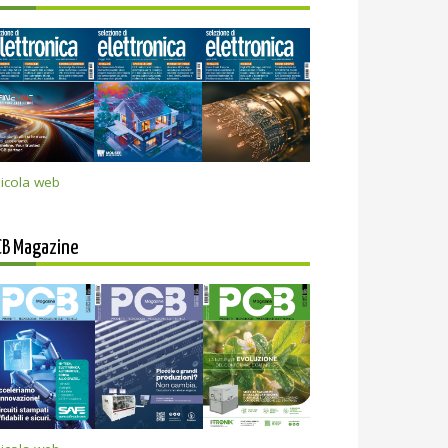
icola web
CB Magazine