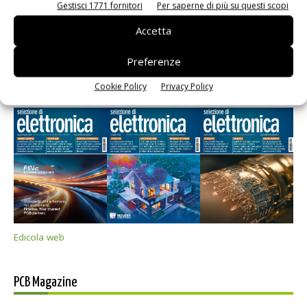
Gestisci 1771 fornitori
Per saperne di più su questi scopi
Accetta
Preferenze
Selezione di elettronica
Cookie Policy
Privacy Policy
Edicola web
PCB Magazine