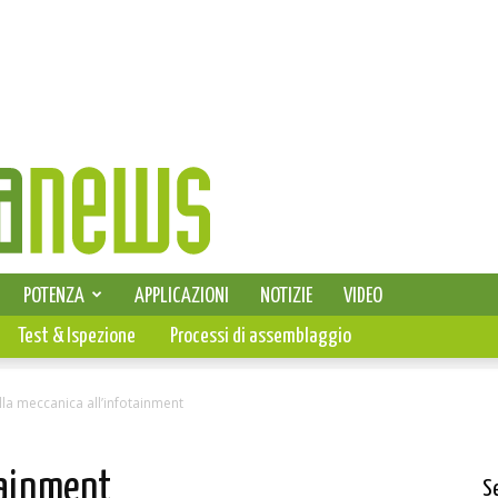
SELEZIONE DI ELETTRONICA
POTENZA
APPLICAZIONI
NOTIZIE
VIDEO
PCB
Test & Ispezione
Processi di assemblaggio
lla meccanica all’infotainment
tainment
S