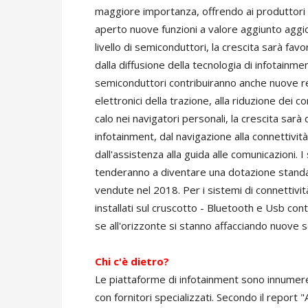
maggiore importanza, offrendo ai produttori l
aperto nuove funzioni a valore aggiunto aggi
livello di semiconduttori, la crescita sarà fav
dalla diffusione della tecnologia di infotainme
semiconduttori contribuiranno anche nuove reg
elettronici della trazione, alla riduzione dei co
calo nei navigatori personali, la crescita sarà
infotainment, dal navigazione alla connettività
dall'assistenza alla guida alle comunicazioni.
tenderanno a diventare una dotazione standa
vendute nel 2018. Per i sistemi di connettività
installati sul cruscotto - Bluetooth e Usb co
se all'orizzonte si stanno affacciando nuove s
Chi c'è dietro?
Le piattaforme di infotainment sono innumerev
con fornitori specializzati. Secondo il report