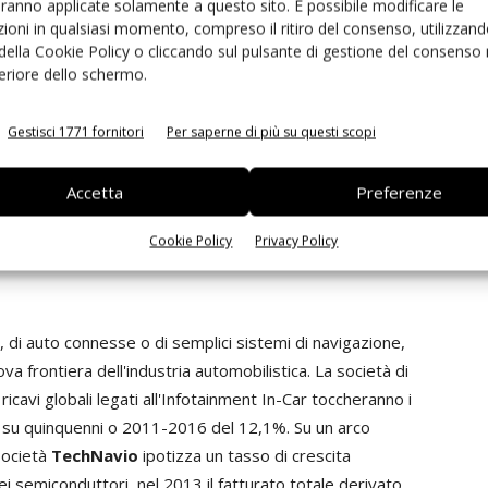
cambiamento. Benché l'istituto di ricerca
Ihs
aranno applicate solamente a questo sito. È possibile modificare le
ioni in qualsiasi momento, compreso il ritiro del consenso, utilizzand
sti rappresentino gli assi portanti dell'evoluzione del
 della Cookie Policy o cliccando sul pulsante di gestione del consenso 
po di architettura, altrettanto realisticamente il
feriore dello schermo.
ncetti quali M2M, Internet delle Cose o Big Data. La
l 42% dei dati su Internet verrà sarà originato da
Gestisci 1771 fornitori
Per saperne di più su questi scopi
hnology valuta che nello stesso anno le auto "connesse"
di 152 milioni. Questo trend potrà essere amplificato
Accetta
Preferenze
 diffusione dei mezzi elettrici, i quali potranno
e integrati con la rete elettrica dove immagazzinare
Cookie Policy
Privacy Policy
i rinnovabili.
e, di auto connesse o di semplici sistemi di navigazione,
a frontiera dell'industria automobilistica. La società di
ricavi globali legati all'Infotainment In-Car toccheranno i
agr su quinquenni o 2011-2016 del 12,1%. Su un arco
società
TechNavio
ipotizza un tasso di crescita
ei semiconduttori, nel 2013 il fatturato totale derivato