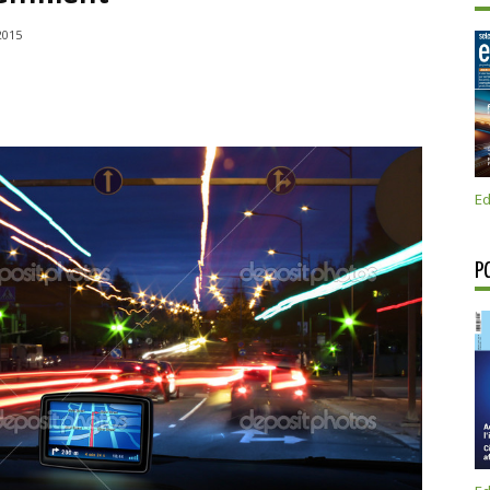
2015
Ed
P