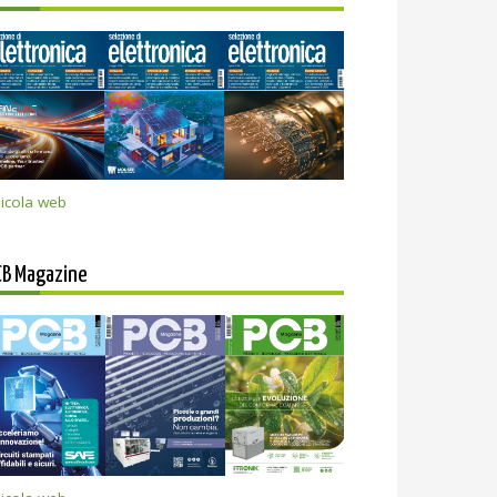
icola web
CB Magazine