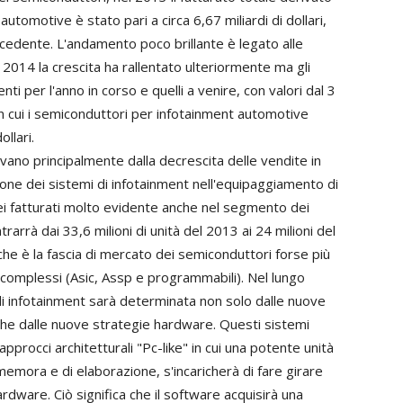
automotive è stato pari a circa 6,67 miliardi di dollari,
ecedente. L'andamento poco brillante è legato alle
 2014 la crescita ha rallentato ulteriormente ma gli
nti per l'anno in corso e quelli a venire, con valori dal 3
n cui i semiconduttori per infotainment automotive
ollari.
rivano principalmente dalla decrescita delle vendite in
one dei sistemi di infotainment nell'equipaggiamento di
ei fatturati molto evidente anche nel segmento dei
trarrà dai 33,6 milioni di unità del 2013 ai 24 milioni del
che è la fascia di mercato dei semiconduttori forse più
 complessi (Asic, Assp e programmabili). Nel lungo
di infotainment sarà determinata non solo dalle nuove
he dalle nuove strategie hardware. Questi sistemi
pprocci architetturali "Pc-like" in cui una potente unità
 memora e di elaborazione, s'incaricherà di fare girare
ardware. Ciò significa che il software acquisirà una