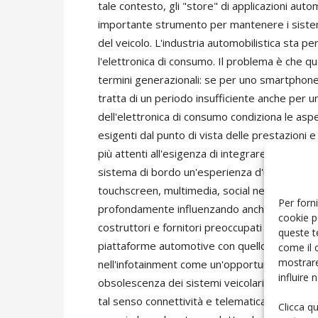
tale contesto, gli "store" di applicazioni au
importante strumento per mantenere i sistemi 
del veicolo. L'industria automobilistica sta 
l'elettronica di consumo. Il problema è che qu
termini generazionali: se per uno smartphone
tratta di un periodo insufficiente anche per u
dell'elettronica di consumo condiziona le asp
esigenti dal punto di vista delle prestazioni 
più attenti all'esigenza di integrare i propri d
sistema di bordo un'esperienza d'uso con livelli
touchscreen, multimedia, social networking e 
Per forni
profondamente influenzando anche il rapport
cookie p
costruttori e fornitori preoccupati di stabilire 
queste t
piattaforme automotive con quello tecnologie 
come il 
mostrare
nell'infotainment come un'opportunità ma con
influire
obsolescenza dei sistemi veicolari, che spesso
tal senso connettività e telematica rappresen
Clicca q