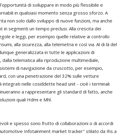
'opportunità di sviluppare in modo più flessibile e
ornabili in qualsiasi momento senza grosso sforzo. A
orita non solo dallo sviluppo di nuove funzioni, ma anche
nt in segmenti un tempo preclusi. Alla crescita dei
ole e leggi, per esempio quelle relative ai controllo
nsumi, alla sicurezza, alla telemetria e così via. Al di là del
 dunque generalizzata in tutte le applicazioni di
, dalla telematica alla riproduzione multimediale,
 I sistemi di navigazione da cruscotto, per esempio,
rd, con una penetrazione del 32% sulle vetture
 integrati nelle cosiddette head unit - cioè i terminali
ntinueranno a rappresentare gli standard di fatto, anche
oluzioni quali Hdmi e Mhl.
oli e spesso sono frutto di collaborazioni o di accordi
 "Automotive Infotainment market tracker" stilato da Ihs a