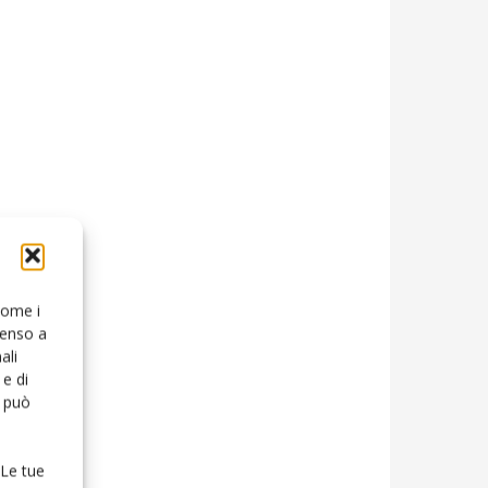
 come i
senso a
ali
e di
o può
 Le tue