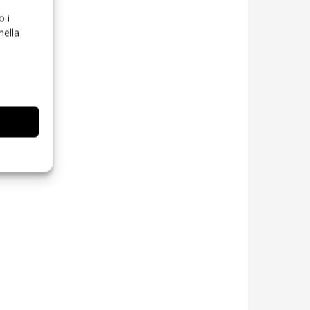
o i
nella