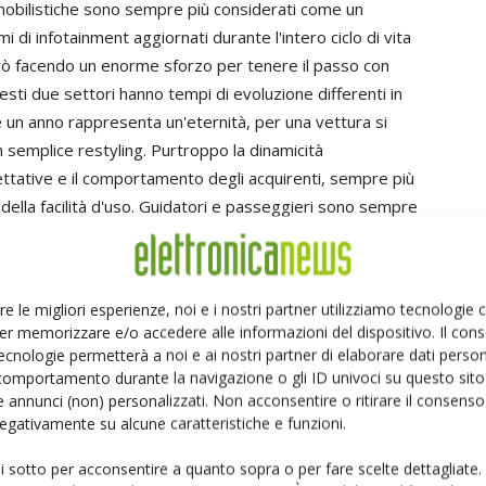
tomobilistiche sono sempre più considerati come un
di infotainment aggiornati durante l'intero ciclo di vita
però facendo un enorme sforzo per tenere il passo con
esti due settori hanno tempi di evoluzione differenti in
 un anno rappresenta un'eternità, per una vettura si
n semplice restyling. Purtroppo la dinamicità
ettative e il comportamento degli acquirenti, sempre più
e della facilità d'uso. Guidatori e passeggieri sono sempre
ispositivi nell'ambiente veicolare e si aspettano dal
 di qualità simile. Tecnologie all'ultimo grido,
connessioni internet ad alta velocità stanno
re le migliori esperienze, noi e i nostri partner utilizziamo tecnologie
o tra automobilista e vettura, mettendo a dura prova
er memorizzare e/o accedere alle informazioni del dispositivo. Il con
delle "roadmap" capaci di conciliare il ciclo di vita delle
ecnologie permetterà a noi e ai nostri partner di elaborare dati person
consumer. Il risultato è che l'industria automotive vede
comportamento durante la navigazione o gli ID univoci su questo sito 
 annunci (non) personalizzati. Non acconsentire o ritirare il consens
 qualche preoccupazione legata alla rapida
 negativamente su alcune caratteristiche e funzioni.
 mette in evidenza importanti limitazioni funzionali. In
tano i due elementi più critici e non per niente sono
ui sotto per acconsentire a quanto sopra o per fare scelte dettagliate.