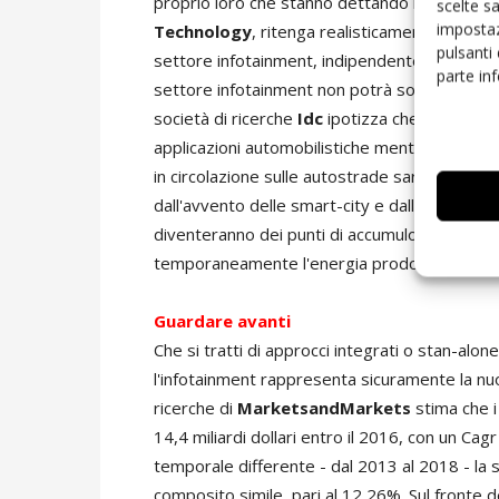
proprio loro che stanno dettando i tempi del 
scelte s
impostaz
Technology
, ritenga realisticamente che que
pulsanti
settore infotainment, indipendentemente dal ti
parte in
settore infotainment non potrà sottrarsi a co
società di ricerche
Idc
ipotizza che nel 2020 i
applicazioni automobilistiche mentre Ihs Tec
in circolazione sulle autostrade saranno più 
dall'avvento delle smart-city e dalla crescente
diventeranno dei punti di accumulo totalment
temporaneamente l'energia prodotta dalle font
Guardare avanti
Che si tratti di approcci integrati o stan-alon
l'infotainment rappresenta sicuramente la nuov
ricerche di
MarketsandMarkets
stima che i 
14,4 miliardi dollari entro il 2016, con un C
temporale differente - dal 2013 al 2018 - la 
composito simile, pari al 12,26%. Sul fronte d