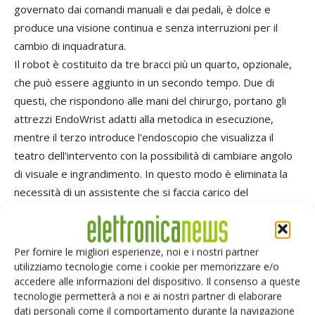
governato dai comandi manuali e dai pedali, è dolce e
produce una visione continua e senza interruzioni per il
cambio di inquadratura.
Il robot è costituito da tre bracci più un quarto, opzionale,
che può essere aggiunto in un secondo tempo. Due di
questi, che rispondono alle mani del chirurgo, portano gli
attrezzi EndoWrist adatti alla metodica in esecuzione,
mentre il terzo introduce l'endoscopio che visualizza il
teatro dell'intervento con la possibilità di cambiare angolo
di visuale e ingrandimento. In questo modo è eliminata la
necessità di un assistente che si faccia carico del
posizionamento dell'endoscopio, come richiesto dalla
chirurgia laparoscopica. La presenza del quarto braccio è
utile in particolari metodiche e per effettuare suture al volo
Per fornire le migliori esperienze, noi e i nostri partner
e, comandato dallo stesso operatore alla console,
utilizziamo tecnologie come i cookie per memorizzare e/o
accedere alle informazioni del dispositivo. Il consenso a queste
permette di fare a meno di un altro chirurgo a fianco del
tecnologie permetterà a noi e ai nostri partner di elaborare
paziente.
dati personali come il comportamento durante la navigazione