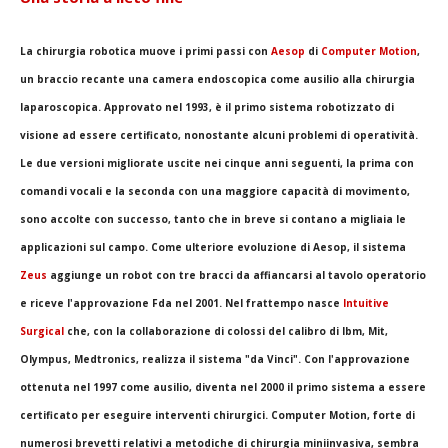
La chirurgia robotica muove i primi passi con
Aesop
di
Computer
Motion
,
un braccio recante una camera endoscopica come ausilio alla chirurgia
laparoscopica. Approvato nel 1993, è il primo sistema robotizzato di
visione ad essere certificato, nonostante alcuni problemi di operatività.
Le due versioni migliorate uscite nei cinque anni seguenti, la prima con
comandi vocali e la seconda con una maggiore capacità di movimento,
sono accolte con successo, tanto che in breve si contano a migliaia le
applicazioni sul campo. Come ulteriore evoluzione di Aesop, il sistema
Zeus
aggiunge un robot con tre bracci da affiancarsi al tavolo operatorio
e riceve l'approvazione Fda nel 2001. Nel frattempo nasce
Intuitive
Surgical
che, con la collaborazione di colossi del calibro di Ibm, Mit,
Olympus, Medtronics, realizza il sistema "da Vinci". Con l'approvazione
ottenuta nel 1997 come ausilio, diventa nel 2000 il primo sistema a essere
certificato per eseguire interventi chirurgici. Computer Motion, forte di
numerosi brevetti relativi a metodiche di chirurgia miniinvasiva, sembra