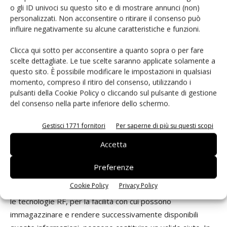
o gli ID univoci su questo sito e di mostrare annunci (non)
Il wireless in medicina
personalizzati. Non acconsentire o ritirare il consenso può
influire negativamente su alcune caratteristiche e funzioni.
Da una ricerca condotta dal Politecnico di Milano
(Osservatorio Mobile and Wireless Business, Osservatorio Rfid)
Clicca qui sotto per acconsentire a quanto sopra o per fare
sulla diffusione delle applicazioni Mobile e Wireless,
scelte dettagliate. Le tue scelte saranno applicate solamente a
risultano essere in forte ascesa quelle finalizzate
questo sito. È possibile modificare le impostazioni in qualsiasi
momento, compreso il ritiro del consenso, utilizzando i
all'accesso da parte del personale sanitario ai dati del
pulsanti della Cookie Policy o cliccando sul pulsante di gestione
paziente. La crescente complessità del sistema sanitario
del consenso nella parte inferiore dello schermo.
ha come contropartita la crescita della possibilità di errore.
Una statistica riporta che negli Usa perdono la vita, ogni
Gestisci 1771 fornitori
Per saperne di più su questi scopi
anno, 98.000 pazienti per errori che possono essere
Accetta
prevenuti. I medici spesso somministrano terapie senza
conoscere la storia pregressa dei pazienti, con il risultato
Preferenze
di possibili interazioni e decisioni che non tengono conto di
Cookie Policy
Privacy Policy
eventuali dati critici dei pazienti stessi. In queste situazioni
le tecnologie RF, per la facilità con cui possono
immagazzinare e rendere successivamente disponibili