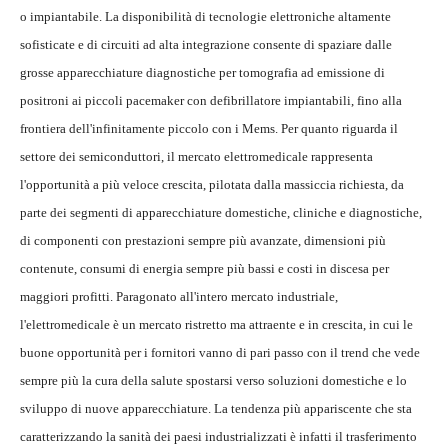
o impiantabile. La disponibilità di tecnologie elettroniche altamente
sofisticate e di circuiti ad alta integrazione consente di spaziare dalle
grosse apparecchiature diagnostiche per tomografia ad emissione di
positroni ai piccoli pacemaker con defibrillatore impiantabili, fino alla
frontiera dell'infinitamente piccolo con i Mems. Per quanto riguarda il
settore dei semiconduttori, il mercato elettromedicale rappresenta
l'opportunità a più veloce crescita, pilotata dalla massiccia richiesta, da
parte dei segmenti di apparecchiature domestiche, cliniche e diagnostiche,
di componenti con prestazioni sempre più avanzate, dimensioni più
contenute, consumi di energia sempre più bassi e costi in discesa per
maggiori profitti. Paragonato all'intero mercato industriale,
l'elettromedicale è un mercato ristretto ma attraente e in crescita, in cui le
buone opportunità per i fornitori vanno di pari passo con il trend che vede
sempre più la cura della salute spostarsi verso soluzioni domestiche e lo
sviluppo di nuove apparecchiature. La tendenza più appariscente che sta
caratterizzando la sanità dei paesi industrializzati è infatti il trasferimento