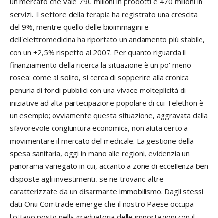
un mercato che vale 790 milioni in prodotti e 470 milioni in
servizi. Il settore della terapia ha registrato una crescita
del 9%, mentre quello delle bioimmagini e
dell'elettromedicina ha riportato un andamento più stabile,
con un +2,5% rispetto al 2007. Per quanto riguarda il
finanziamento della ricerca la situazione è un po' meno
rosea: come al solito, si cerca di sopperire alla cronica
penuria di fondi pubblici con una vivace molteplicità di
iniziative ad alta partecipazione popolare di cui Telethon è
un esempio; ovviamente questa situazione, aggravata dalla
sfavorevole congiuntura economica, non aiuta certo a
movimentare il mercato del medicale. La gestione della
spesa sanitaria, oggi in mano alle regioni, evidenzia un
panorama variegato in cui, accanto a zone di eccellenza ben
disposte agli investimenti, se ne trovano altre
caratterizzate da un disarmante immobilismo. Dagli stessi
dati Onu Comtrade emerge che il nostro Paese occupa
l'ottavo posto nella graduatoria delle importazioni con il