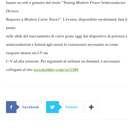
basato su web e gratuito dal titolo “
Testing Modern Power Semiconductor
Devices
Requires a Modern Curve Tracer
”. L'evento, disponibile on-demand, farà il
punto
sulle sfide del tracciamento di curve poste oggi dai dispositivi di potenza a
semiconduttore e fornirà agli utenti le conoscenze necessarie su come
eseguire misure sia I-V sia
C-V ad alta tensione. Per registrarsi al webinar on demand, è necessario
collegarsi al sito
www.keithley.com/ws/1388
.
Facebook
Twitter