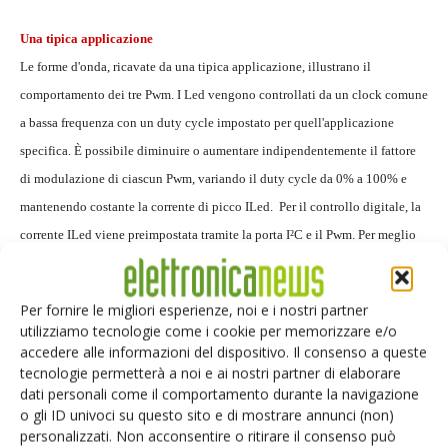
Una tipica applicazione
Le forme d'onda, ricavate da una tipica applicazione, illustrano il
comportamento dei tre Pwm. I Led vengono controllati da un clock comune
a bassa frequenza con un duty cycle impostato per quell'applicazione
specifica. È possibile diminuire o aumentare indipendentemente il fattore
di modulazione di ciascun Pwm, variando il duty cycle da 0% a 100% e
mantenendo costante la corrente di picco ILed. Per il controllo digitale, la
corrente ILed viene preimpostata tramite la porta I²C e il Pwm. Per meglio
illustrare il processo di variazione graduale della luminosità, il circuito
integrato di pilotaggio a tripla uscita
NCP5623
di
ON Semiconductor
Per fornire le migliori esperienze, noi e i nostri partner
viene utilizzato come caso di riferimento. Per creare una rampa di crescita
utilizziamo tecnologie come i cookie per memorizzare e/o
dolce della luminosità, una soluzione consiste nel controllare via software
accedere alle informazioni del dispositivo. Il consenso a queste
tecnologie permetterà a noi e ai nostri partner di elaborare
il numero di passi del circuito di pilotaggio. In questo particolare esempio,
dati personali come il comportamento durante la navigazione
sono previsti 31 passi. Un semplice ciclo di controllo può essere
o gli ID univoci su questo sito e di mostrare annunci (non)
programmato nel microcontrollore per svolgere questo compito, ma la
personalizzati. Non acconsentire o ritirare il consenso può