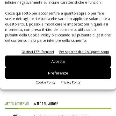
influire negativamente su alcune caratteristiche e funzioni.
rampa può anche essere influenzata dalle attività di risposta a interruzioni
ad alta priorità associate al sistema in tempo reale. Una soluzione migliore
Clicca qui sotto per acconsentire a quanto sopra o per fare
consiste nello sfruttare la funzione sequenza già integrata nel dispositivo
scelte dettagliate. Le tue scelte saranno applicate solamente a
questo sito. È possibile modificare le impostazioni in qualsiasi
NCP5623, che evita di utilizzare il microcontrollore per il controllo in
momento, compreso il ritiro del consenso, utilizzando i
tempo reale e riduce il sovraccarico software associato.
pulsanti della Cookie Policy o cliccando sul pulsante di gestione
del consenso nella parte inferiore dello schermo.
TAG
Lighting
Gestisci 1771 fornitori
Per saperne di più su questi scopi
Accetta
Preferenze
Facebook
Twitter
Cookie Policy
Privacy Policy
ARTICOLI CORRELATI
ALTRO DALL'AUTORE