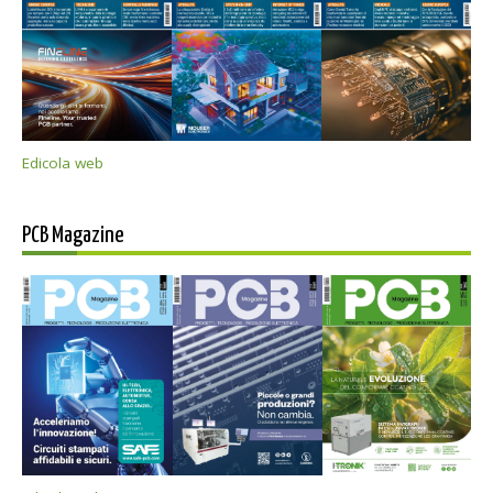
Edicola web
PCB Magazine