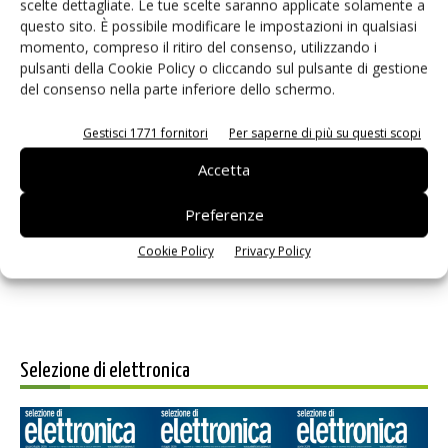
scelte dettagliate. Le tue scelte saranno applicate solamente a
questo sito. È possibile modificare le impostazioni in qualsiasi
momento, compreso il ritiro del consenso, utilizzando i
pulsanti della Cookie Policy o cliccando sul pulsante di gestione
del consenso nella parte inferiore dello schermo.
Gestisci 1771 fornitori
Per saperne di più su questi scopi
Salva il mio nome, email e sito web in questo browser per i
Accetta
prossimi commenti.
Preferenze
Cookie Policy
Privacy Policy
Selezione di elettronica