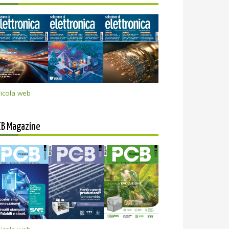
icola web
CB Magazine