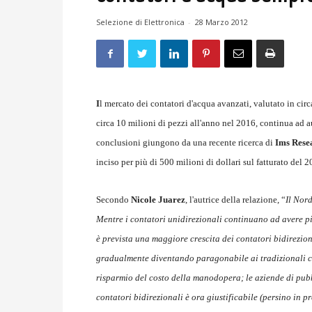
Selezione di Elettronica
-
28 Marzo 2012
I
l mercato dei contatori d'acqua avanzati, valutato in circ
circa 10 milioni di pezzi all'anno nel 2016, continua ad 
conclusioni giungono da una recente ricerca di
Ims Rese
inciso per più di 500 milioni di dollari sul fatturato del
Secondo
Nicole Juarez
, l'autrice della relazione, “
Il Nor
Mentre i contatori unidirezionali continuano ad avere pi
è prevista una maggiore crescita dei contatori bidireziona
gradualmente diventando paragonabile ai tradizionali co
risparmio del costo della manodopera; le aziende di pubb
contatori bidirezionali è ora giustificabile (persino in pr