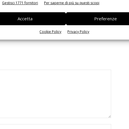
Gestisci 1771 fornitori
Per saperne di più su questi scopi
Accetta
Preferenze
 la sfida passa da
Siemens e NVIDIA insieme sull’IA
 interoperabilità
agentica per l’EDA
Cookie Policy
Privacy Policy