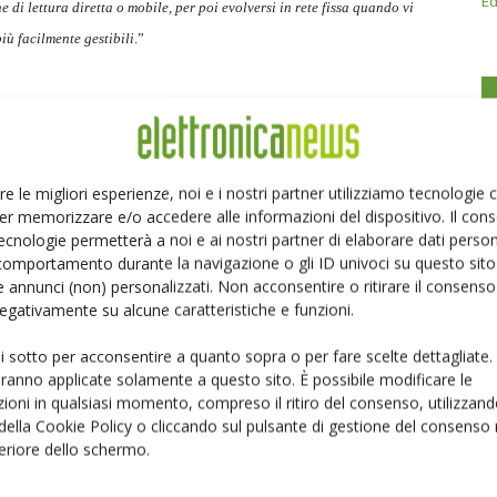
Ed
 di lettura diretta o mobile, per poi evolversi in rete fissa quando vi
iù facilmente gestibili
.”
re le migliori esperienze, noi e i nostri partner utilizziamo tecnologie
er memorizzare e/o accedere alle informazioni del dispositivo. Il con
ecnologie permetterà a noi e ai nostri partner di elaborare dati person
Linkedin
Pinterest
comportamento durante la navigazione o gli ID univoci su questo sito 
 annunci (non) personalizzati. Non acconsentire o ritirare il consens
 negativamente su alcune caratteristiche e funzioni.
ui sotto per acconsentire a quanto sopra o per fare scelte dettagliate.
aranno applicate solamente a questo sito. È possibile modificare le
ioni in qualsiasi momento, compreso il ritiro del consenso, utilizzand
 della Cookie Policy o cliccando sul pulsante di gestione del consenso 
feriore dello schermo.