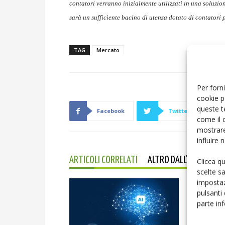
contatori verranno inizialmente utilizzati in una soluzione
sarà un sufficiente bacino di utenza dotato di contatori p
TAG
Mercato
Per forni
cookie p
queste t
Facebook
Twitter
come il 
mostrare
influire
ARTICOLI CORRELATI
ALTRO DALL'AUTORE
Clicca q
scelte s
impostaz
pulsanti
parte in