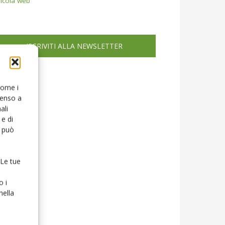
icola web
ISCRIVITI ALLA NEWSLETTER
 come i
senso a
ali
e di
o può
 Le tue
o i
nella