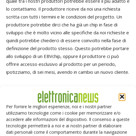
quale tra i nostri produttori potrebbe essere il più adatto e
lo contattiamo. Il produttore riceve da noi una richiesta
scritta con tutti i termini e le condizioni del progetto. Un
produttore potrebbe dirci che ha già un chip in fase di
sviluppo che è molto vicino alle specifiche da noi richieste e
quindi potrebbe chiederci di essere coinvolto nella fase di
definizione del prodotto stesso. Questo potrebbe portare
allo sviluppo di un EBVchip, oppure il produttore ci può
offrire accesso esclusivo al prodotto per un periodo,
ipotizziamo, di sei mesi, avendo in cambio un nuovo cliente.
Quanto dura questa esclusività sugli EBvchips?
In caso di un autentico EBVchips, noi paghiamo tutto - e ciò
significa che ci riserviamo tutti i diritti relativi per un tempo
Per fornire le migliori esperienze, noi e i nostri partner
indeterminato. Il periodo di esclusività dipende dal nostro
utilizziamo tecnologie come i cookie per memorizzare e/o
accedere alle informazioni del dispositivo. Il consenso a queste
investimento. Ogni EBVchips è unico. Se copriamo tutte le
tecnologie permetterà a noi e ai nostri partner di elaborare
spese, ci aspettiamo di mantenere tutti i diritti globali. Se
dati personali come il comportamento durante la navigazione
sosteniamo alcuni dei costi NRE (Non-Recurring