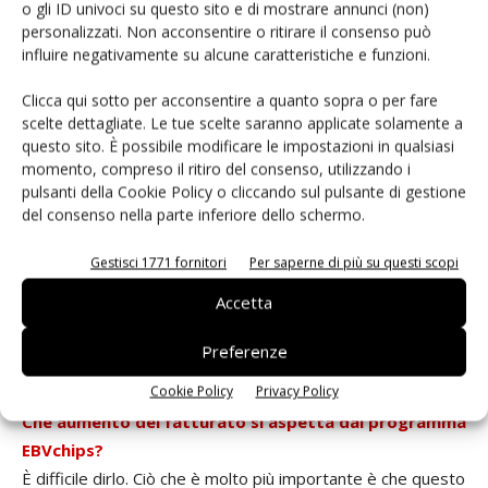
o gli ID univoci su questo sito e di mostrare annunci (non)
Engineering), possiamo permettere al produttore di
personalizzati. Non acconsentire o ritirare il consenso può
fornire il prodotto ai suoi clienti diretti e/o nessun altro
influire negativamente su alcune caratteristiche e funzioni.
distributore potrà essere autorizzato a vendere questo
Clicca qui sotto per acconsentire a quanto sopra o per fare
prodotto per tre o cinque anni.
scelte dettagliate. Le tue scelte saranno applicate solamente a
questo sito. È possibile modificare le impostazioni in qualsiasi
Avete mai coinvolto due vostri fornitori in un
momento, compreso il ritiro del consenso, utilizzando i
pulsanti della Cookie Policy o cliccando sul pulsante di gestione
progetto EBVchip?
del consenso nella parte inferiore dello schermo.
Si. Uno di questi progetti nel campo della tecnologia
dell'illuminazione è attualmente in corso. In un singolo
Gestisci 1771 fornitori
Per saperne di più su questi scopi
modulo, stiamo unendo i chip Led con un Asic che li
Accetta
controlla. Si potrebbe anche ad esempio immaginare di
integrare un Asic di conversione Fpga con chip di memoria
Preferenze
in un unico involucro.
Cookie Policy
Privacy Policy
Che aumento del fatturato si aspetta dal programma
EBVchips?
È difficile dirlo. Ciò che è molto più importante è che questo