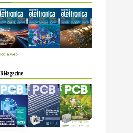
icola web
CB Magazine