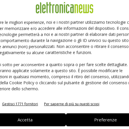
Ed
Linkedin
Pinterest
re le migliori esperienze, noi e i nostri partner utilizziamo tecnologie
er memorizzare e/o accedere alle informazioni del dispositivo. Il con
ecnologie permetterà a noi e ai nostri partner di elaborare dati person
comportamento durante la navigazione o gli ID univoci su questo sito 
 annunci (non) personalizzati. Non acconsentire o ritirare il consens
 negativamente su alcune caratteristiche e funzioni.
ui sotto per acconsentire a quanto sopra o per fare scelte dettagliate.
aranno applicate solamente a questo sito. È possibile modificare le
ioni in qualsiasi momento, compreso il ritiro del consenso, utilizzand
 della Cookie Policy o cliccando sul pulsante di gestione del consenso 
feriore dello schermo.
 la sfida passa da
Siemens e NVIDIA insieme sull’IA
 interoperabilità
agentica per l’EDA
Gestisci 1771 fornitori
Per saperne di più su questi scopi
Accetta
Preferenze