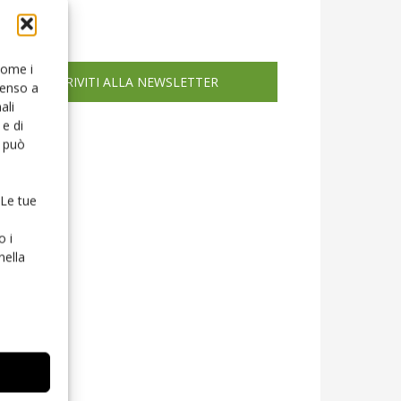
icola web
 come i
ISCRIVITI ALLA NEWSLETTER
senso a
ali
e di
o può
 Le tue
o i
nella