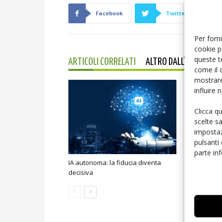
Facebook
Twitter
Per forni
cookie p
queste t
ARTICOLI CORRELATI
ALTRO DALL'AUTORE
come il 
mostrare
influire
Clicca q
scelte s
impostaz
pulsanti
parte in
IA autonoma: la fiducia diventa
Smart home:
decisiva
sicurezza e