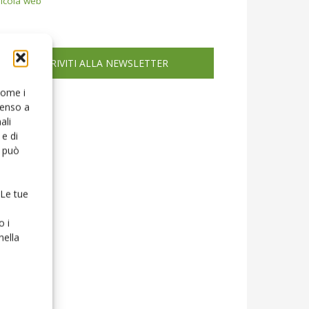
icola web
ISCRIVITI ALLA NEWSLETTER
 come i
senso a
ali
e di
o può
 Le tue
o i
nella