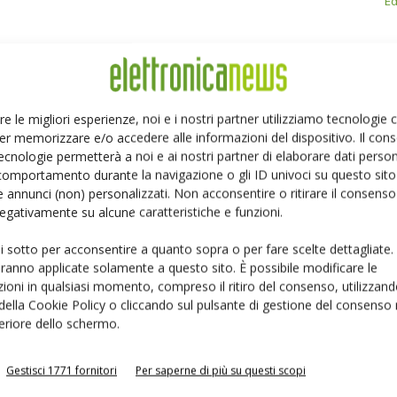
Ed
re le migliori esperienze, noi e i nostri partner utilizziamo tecnologie
Linkedin
Pinterest
Email
er memorizzare e/o accedere alle informazioni del dispositivo. Il con
ecnologie permetterà a noi e ai nostri partner di elaborare dati person
comportamento durante la navigazione o gli ID univoci su questo sito 
 annunci (non) personalizzati. Non acconsentire o ritirare il consens
 negativamente su alcune caratteristiche e funzioni.
ui sotto per acconsentire a quanto sopra o per fare scelte dettagliate.
aranno applicate solamente a questo sito. È possibile modificare le
ioni in qualsiasi momento, compreso il ritiro del consenso, utilizzand
 della Cookie Policy o cliccando sul pulsante di gestione del consenso 
feriore dello schermo.
Gestisci 1771 fornitori
Per saperne di più su questi scopi
 la sfida passa da
Siemens e NVIDIA insieme sull’IA