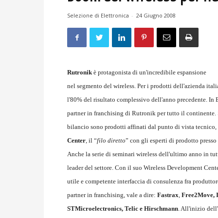
Selezione di Elettronica
-
24 Giugno 2008
Rutronik
è protagonista di un'incredibile espansione
nel segmento del wireless. Per i prodotti dell'azienda ital
l'80% del risultato complessivo dell'anno precedente. In Eu
partner in franchising di Rutronik per tutto il continent
bilancio sono prodotti affinati dal punto di vista tecnico,
Center
, il “
filo diretto
” con gli esperti di prodotto presso
Anche la serie di seminari wireless dell'ultimo anno in tu
leader del settore. Con il suo Wireless Development Cente
utile e competente interfaccia di consulenza fra produttore e
partner in franchising, vale a dire:
Fastrax
,
Free2Move, In
STMicroelectronics, Telic e Hirschmann
. All'inizio de