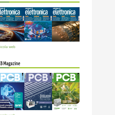
icola web
CB Magazine