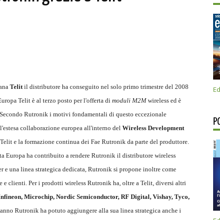
iana
Telit
il distributore ha conseguito nel solo primo trimestre del 2008
Ed
ropa Telit è al terzo posto per l'offerta di
moduli M2M
wireless ed è
e. Secondo Rutronik i motivi fondamentali di questo eccezionale
P
 l'estesa collaborazione europea all'interno del
Wireless Development
 Telit e la formazione continua dei Fae Rutronik da parte del produttore.
tta Europa ha contribuito a rendere Rutronik il distributore wireless
r e una linea strategica dedicata, Rutronik si propone inoltre come
 clienti. Per i prodotti wireless Rutronik ha, oltre a Telit, diversi altri
fineon, Microchip, Nordic Semiconductor, RF Digital, Vishay, Tyco,
ll'anno Rutronik ha potuto aggiungere alla sua linea strategica anche i