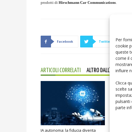
prodotti di
Hirschmann Car Communications
.
Per forni
Facebook
Twitter
cookie p
queste t
come il 
mostrare
influire
ARTICOLI CORRELATI
ALTRO DALL'AUTORE
Clicca q
scelte s
impostaz
pulsanti
parte in
IA autonoma: la fiducia diventa
Smart home: