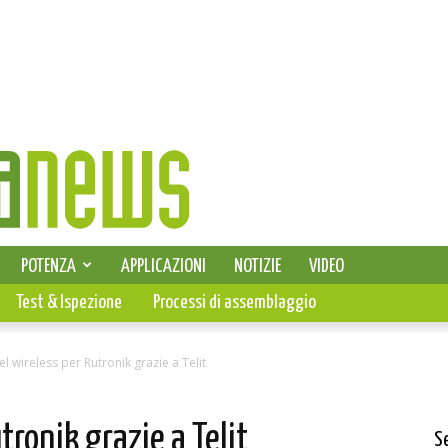
SELEZIONE DI ELETTRONICA
POTENZA
APPLICAZIONI
NOTIZIE
VIDEO
PCB
Test & Ispezione
Processi di assemblaggio
 wireless per Rutronik grazie a Telit
ronik grazie a Telit
S