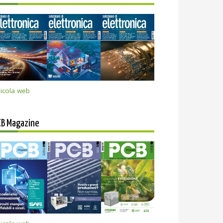
icola web
CB Magazine