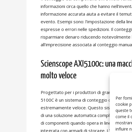
informazioni circa quello che hanno nell'inven
informazione accurata aiuta a evitare il temut
evento. Esempi sono: l’impostazione della lin
espresse o errori nelle spedizioni. Il conteg
risparmiare denaro riducendo notevolmente l
all'imprecisione associata al conteggio manual
Scienscope AXI5100c: una macc
molto veloce
Progettato per i produttori di grandi volumi, 
Per forni
5100C è un sistema di conteggio component
cookie p
estremamente veloce. Questo sistema può f
queste t
di una soluzione automatica completa per il 
come il 
di componenti quando opera in linea e può e
mostrare
influire
integrata con armadi di storage. L'AXI5100c 