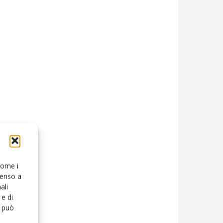
 come i
senso a
ali
e di
o può