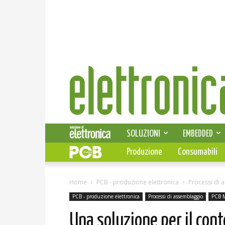
Elettronica
News
SOLUZIONI
EMBEDDED
Produzione
Consumabili
Home
PCB - produzione elettronica
Processi di 
PCB - produzione elettronica
Processi di assemblaggio
PCB 
Una soluzione per il co