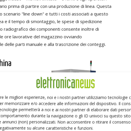
tario prima di partire con una produzione di linea. Questa
o scenario "line down" e tutti i costi associati a questo
ea e il tempo di smontaggio, le spese di spedizione
gio radiografico dei componenti consente inoltre di
e ore lavorative del magazzino ovviando
e delle parti manuale e alla trascrizione dei conteggi.
hina
AXI-
re le migliori esperienze, noi e i nostri partner utilizziamo tecnologie
i
er memorizzare e/o accedere alle informazioni del dispositivo. Il con
ar parte
ecnologie permetterà a noi e ai nostri partner di elaborare dati person
conteggio
comportamento durante la navigazione o gli ID univoci su questo sito 
ssere
 annunci (non) personalizzati. Non acconsentire o ritirare il consens
 negativamente su alcune caratteristiche e funzioni.
è una