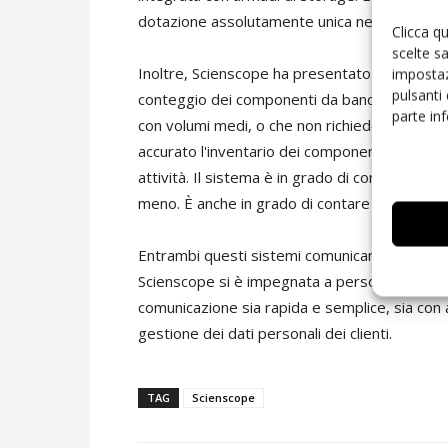
dotazione assolutamente unica nel settore.
Clicca q
scelte s
Inoltre, Scienscope ha presentato – sempre i
impostaz
pulsanti
conteggio dei componenti da banco, l'AXC-80
parte in
con volumi medi, o che non richiedono process
accurato l'inventario dei componenti, risparm
attività. Il sistema è in grado di contare q
meno. È anche in grado di contare i component
Entrambi questi sistemi comunicano facilmente
Scienscope si è impegnata a personalizzare l'o
comunicazione sia rapida e semplice, sia con ar
gestione dei dati personali dei clienti.
TAG
Scienscope