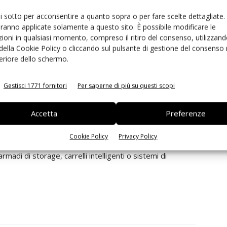
ui sotto per acconsentire a quanto sopra o per fare scelte dettagliate.
aranno applicate solamente a questo sito. È possibile modificare le
n occasione dell'APEX – il suo comprovato sistema di
ioni in qualsiasi momento, compreso il ritiro del consenso, utilizzand
 della Cookie Policy o cliccando sul pulsante di gestione del consenso 
0. Questo sistema offre agli utenti che operano
feriore dello schermo.
i automatizzati, la possibilità di mantenere in modo
iando oltre il 50% del lavoro associato a questa noiosa
Gestisci 1771 fornitori
Per saperne di più su questi scopi
uattro bobine da 7 "contemporaneamente in 40 secondi o
i in una varietà di metodi di imballaggio.
Accetta
Preferenze
 con la gestione dei dati, i sistemi MRP e ERP. Inoltre,
Cookie Policy
Privacy Policy
utput dei dati per i clienti affinché l'impostazione della
madi di storage, carrelli intelligenti o sistemi di