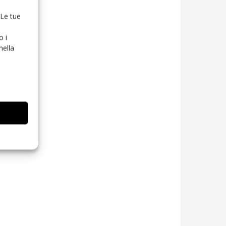
 Le tue
o i
nella