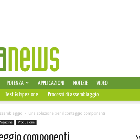
SELEZIONE DI ELETTRONICA
POTENZA
APPLICAZIONI
NOTIZIE
VIDEO
PCB
Test & Ispezione
Processi di assemblaggio
assemblaggio
Una soluzione per il conteggio componenti
Magazine
Produzione
nteggio componenti
S