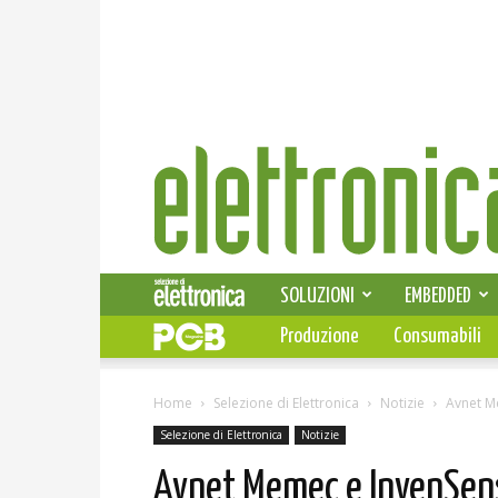
Elettronica
News
SOLUZIONI
EMBEDDED
Produzione
Consumabili
Home
Selezione di Elettronica
Notizie
Avnet M
Selezione di Elettronica
Notizie
Avnet Memec e InvenSens