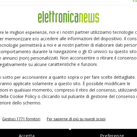
Ed
Linkedin
Pinterest
Email
re le migliori esperienze, noi e i nostri partner utilizziamo tecnologie
er memorizzare e/o accedere alle informazioni del dispositivo. Il con
ecnologie permetterà a noi e ai nostri partner di elaborare dati person
comportamento durante la navigazione o gli ID univoci su questo sito 
 annunci (non) personalizzati. Non acconsentire o ritirare il consens
 negativamente su alcune caratteristiche e funzioni.
ui sotto per acconsentire a quanto sopra o per fare scelte dettagliate.
aranno applicate solamente a questo sito. È possibile modificare le
ioni in qualsiasi momento, compreso il ritiro del consenso, utilizzand
 della Cookie Policy o cliccando sul pulsante di gestione del consenso 
feriore dello schermo.
 la sfida passa da
Siemens e NVIDIA insieme sull’IA
Gestisci 1771 fornitori
Per saperne di più su questi scopi
 interoperabilità
agentica per l’EDA
Accetta
Preferenze