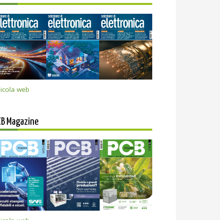
icola web
CB Magazine