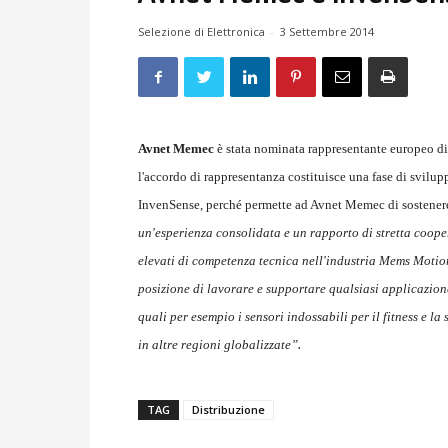
Selezione di Elettronica
-
3 Settembre 2014
Avnet Memec
è stata nominata rappresentante europeo d
l'accordo di rappresentanza costituisce una fase di svilup
InvenSense, perché permette ad Avnet Memec di sostenere a
un'esperienza consolidata e un rapporto di stretta coope
elevati di competenza tecnica nell'industria Mems Moti
posizione di lavorare e supportare qualsiasi applicazione 
quali per esempio i sensori indossabili per il fitness e l
.
in altre regioni globalizzate”
TAG
Distribuzione