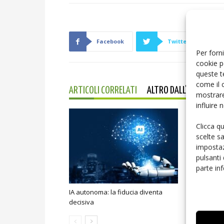
Facebook
Twitter
Per forni
cookie p
queste t
come il 
ARTICOLI CORRELATI
ALTRO DALL'AUTORE
mostrare
influire
Clicca q
scelte s
impostaz
pulsanti
parte in
IA autonoma: la fiducia diventa
Smart home:
decisiva
sicurezza e