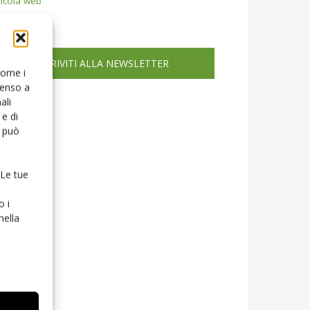
icola web
ISCRIVITI ALLA NEWSLETTER
 come i
senso a
ali
e di
o può
 Le tue
o i
nella