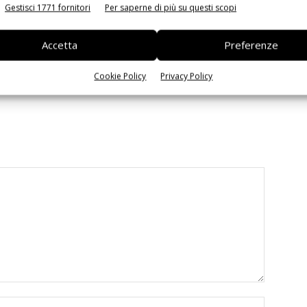
Gestisci 1771 fornitori
Per saperne di più su questi scopi
Accetta
Preferenze
 la sfida passa da
Siemens e NVIDIA insieme sull’IA
 interoperabilità
agentica per l’EDA
Cookie Policy
Privacy Policy