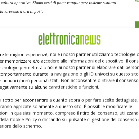
Ed
a cultura operativa. Siamo certi di poter raggiungere insieme risultati
 lavoreremo d'ora in poi”.
re le migliori esperienze, noi e i nostri partner utilizziamo tecnologie
er memorizzare e/o accedere alle informazioni del dispositivo. Il con
ecnologie permetterà a noi e ai nostri partner di elaborare dati person
Linkedin
Pinterest
comportamento durante la navigazione o gli ID univoci su questo sito 
 annunci (non) personalizzati. Non acconsentire o ritirare il consens
 negativamente su alcune caratteristiche e funzioni.
ui sotto per acconsentire a quanto sopra o per fare scelte dettagliate.
aranno applicate solamente a questo sito. È possibile modificare le
ioni in qualsiasi momento, compreso il ritiro del consenso, utilizzand
 della Cookie Policy o cliccando sul pulsante di gestione del consenso 
feriore dello schermo.