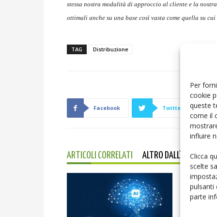
stessa nostra modalità di approccio al cliente e la nostr
ottimali anche su una base così vasta come quella su cui
TAG
Distribuzione
Per forni
cookie p
queste t
Facebook
Twitter
come il 
mostrare
influire
ARTICOLI CORRELATI
ALTRO DALL'AUTORE
Clicca q
scelte s
impostaz
pulsanti
parte in