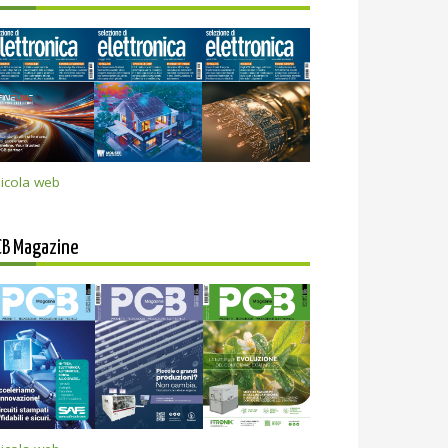
icola web
CB Magazine