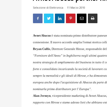
Selezione di Elettronica
-
11 Marzo 2010
Avnet Abacus
è stata nominata primo distributore paneu
connessione. Il nuovo accordo amplia l'ormai storica col
Bryan Cullis
, Direttore Generale Hirose, responsabile d
“Fornitore dell'Anno” in Inghilterra negli ultimi quattro
nostra strategia di ampliamento del business in tutto il 
forte e consolidato incaricando la società di lavorare co
sempre la mentalità e gli ideali di Hirose, e ha dimostra
europea anche dopo l'acquisizione di Abacus da parte di
nominarla primo distributore per l' Europa”
.
Alan Jermyn
, vicepresidente marketing di Avnet Abacus
rapporto con Hirose e siamo adesso lieti che abbiano est