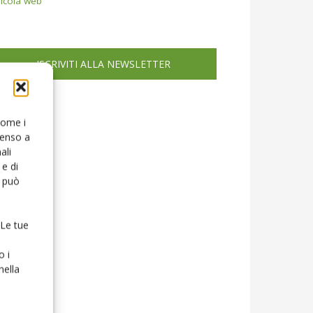
icola web
ISCRIVITI ALLA NEWSLETTER
 come i
senso a
ali
e di
o può
 Le tue
o i
nella