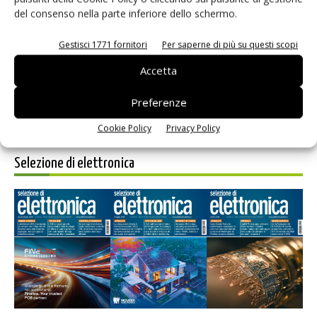
del consenso nella parte inferiore dello schermo.
Salva il mio nome, email e sito web in questo browser per i
prossimi commenti.
Gestisci 1771 fornitori
Per saperne di più su questi scopi
Accetta
Preferenze
Cookie Policy
Privacy Policy
Selezione di elettronica