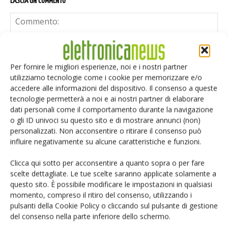
LASCIA UN COMMENTO
Per fornire le migliori esperienze, noi e i nostri partner
utilizziamo tecnologie come i cookie per memorizzare e/o
accedere alle informazioni del dispositivo. Il consenso a queste
tecnologie permetterà a noi e ai nostri partner di elaborare
dati personali come il comportamento durante la navigazione
o gli ID univoci su questo sito e di mostrare annunci (non)
personalizzati. Non acconsentire o ritirare il consenso può
influire negativamente su alcune caratteristiche e funzioni.
Clicca qui sotto per acconsentire a quanto sopra o per fare
scelte dettagliate. Le tue scelte saranno applicate solamente a
questo sito. È possibile modificare le impostazioni in qualsiasi
momento, compreso il ritiro del consenso, utilizzando i
Salva il mio nome, email e sito web in questo browser per i
pulsanti della Cookie Policy o cliccando sul pulsante di gestione
prossimi commenti.
del consenso nella parte inferiore dello schermo.