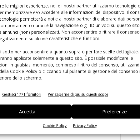
Ed
re le migliori esperienze, noi e i nostri partner utilizziamo tecnologie
er memorizzare e/o accedere alle informazioni del dispositivo. Il con
ecnologie permetterà a noi e ai nostri partner di elaborare dati person
comportamento durante la navigazione o gli ID univoci su questo sito 
 annunci (non) personalizzati. Non acconsentire o ritirare il consens
 negativamente su alcune caratteristiche e funzioni.
ui sotto per acconsentire a quanto sopra o per fare scelte dettagliate.
aranno applicate solamente a questo sito. È possibile modificare le
ioni in qualsiasi momento, compreso il ritiro del consenso, utilizzand
 la sfida passa da
Siemens e NVIDIA insieme sull’IA
 della Cookie Policy o cliccando sul pulsante di gestione del consenso 
 interoperabilità
agentica per l’EDA
feriore dello schermo.
Gestisci 1771 fornitori
Per saperne di più su questi scopi
Accetta
Preferenze
Cookie Policy
Privacy Policy