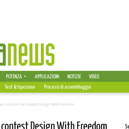
SELEZIONE DI ELETTRONICA
POTENZA
APPLICAZIONI
NOTIZIE
VIDEO
PCB
Test & Ispezione
Processi di assemblaggio
ti i vincitori del contest Design With Freedom
el contest Design With Freedom
S