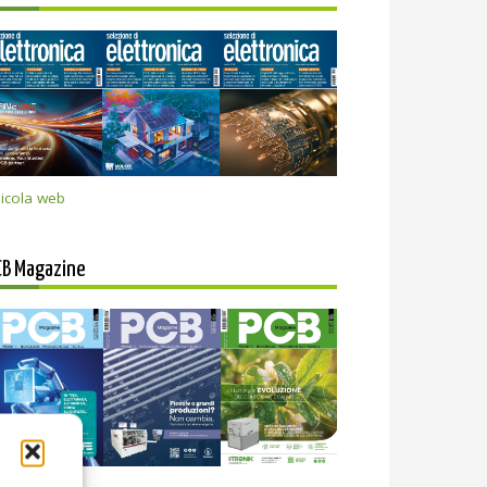
icola web
CB Magazine