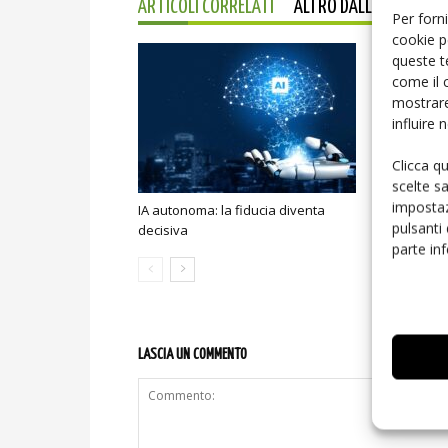
ARTICOLI CORRELATI
ALTRO DALL'AUTORE
Per forni
cookie p
queste t
come il 
mostrare
influire
Clicca q
scelte s
impostaz
IA autonoma: la fiducia diventa
Smart home:
pulsanti
decisiva
sicurezza e
parte in
LASCIA UN COMMENTO