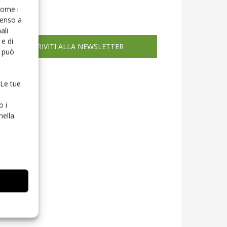
icola web
 come i
senso a
ali
e di
ISCRIVITI ALLA NEWSLETTER
o può
 Le tue
o i
nella