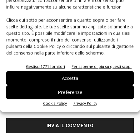
personalizzati. Non acconsentire o ritirare il consenso può
influire negativamente su alcune caratteristiche e funzioni.
Clicca qui sotto per acconsentire a quanto sopra o per fare
scelte dettagliate. Le tue scelte saranno applicate solamente a
questo sito. È possibile modificare le impostazioni in qualsiasi
momento, compreso il ritiro del consenso, utilizzando i
pulsanti della Cookie Policy o cliccando sul pulsante di gestione
del consenso nella parte inferiore dello schermo.
Gestisci 1771 fornitori
Per saperne di più su questi scopi
Accetta
Preferenze
Salva il mio nome, email e sito web in questo browser per i
Cookie Policy
Privacy Policy
prossimi commenti.