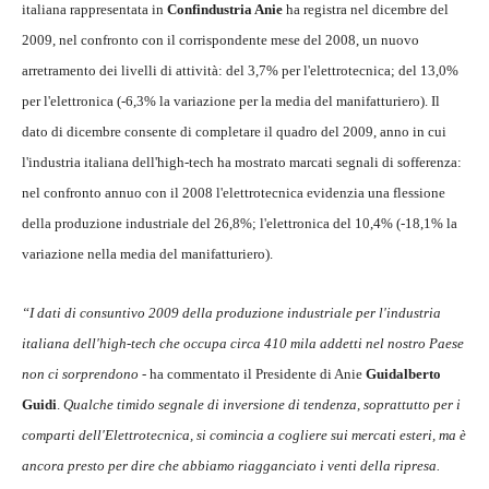
italiana rappresentata in
Confindustria Anie
ha registra nel dicembre del
2009, nel confronto con il corrispondente mese del 2008, un nuovo
arretramento dei livelli di attività: del 3,7% per l'elettrotecnica; del 13,0%
per l'elettronica (-6,3% la variazione per la media del manifatturiero). Il
dato di dicembre consente di completare il quadro del 2009, anno in cui
l'industria italiana dell'high-tech ha mostrato marcati segnali di sofferenza:
nel confronto annuo con il 2008 l'elettrotecnica evidenzia una flessione
della produzione industriale del 26,8%; l'elettronica del 10,4% (-18,1% la
variazione nella media del manifatturiero).
“I dati di consuntivo 2009 della produzione industriale per l'industria
italiana dell'high-tech che occupa circa 410 mila addetti nel nostro Paese
non ci sorprendono
- ha commentato il Presidente di Anie
Guidalberto
Guidi
.
Qualche timido segnale di inversione di tendenza, soprattutto per i
comparti dell'Elettrotecnica, si comincia a cogliere sui mercati esteri, ma è
ancora presto per dire che abbiamo riagganciato i venti della ripresa.