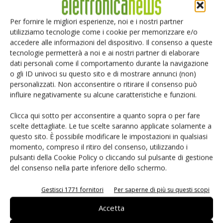
Smart home: la sfida passa da
sicurezza e interoperabilità
Per fornire le migliori esperienze, noi e i nostri partner
utilizziamo tecnologie come i cookie per memorizzare e/o
accedere alle informazioni del dispositivo. Il consenso a queste
tecnologie permetterà a noi e ai nostri partner di elaborare
Siemens e NVIDIA insieme sull’IA
dati personali come il comportamento durante la navigazione
agentica per l’EDA
o gli ID univoci su questo sito e di mostrare annunci (non)
personalizzati. Non acconsentire o ritirare il consenso può
influire negativamente su alcune caratteristiche e funzioni.
Clicca qui sotto per acconsentire a quanto sopra o per fare
scelte dettagliate. Le tue scelte saranno applicate solamente a
questo sito. È possibile modificare le impostazioni in qualsiasi
LASCIA UN COMMENTO
momento, compreso il ritiro del consenso, utilizzando i
pulsanti della Cookie Policy o cliccando sul pulsante di gestione
del consenso nella parte inferiore dello schermo.
Gestisci 1771 fornitori
Per saperne di più su questi scopi
Accetta