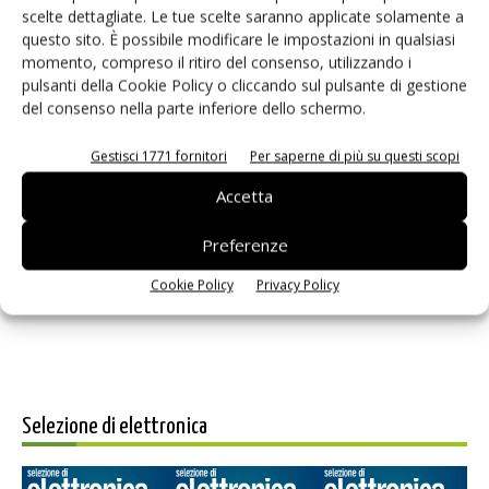
scelte dettagliate. Le tue scelte saranno applicate solamente a
questo sito. È possibile modificare le impostazioni in qualsiasi
momento, compreso il ritiro del consenso, utilizzando i
pulsanti della Cookie Policy o cliccando sul pulsante di gestione
del consenso nella parte inferiore dello schermo.
Gestisci 1771 fornitori
Per saperne di più su questi scopi
Accetta
Salva il mio nome, email e sito web in questo browser per i
prossimi commenti.
Preferenze
Cookie Policy
Privacy Policy
Selezione di elettronica