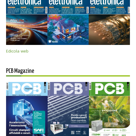
Edicola web
PCB Magazine