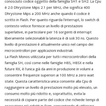
conosciuto codice oggetto della famiglia SH1 e SH2. La Cpu
è 2.0 Dhrystone Mips 2.1 per MHz, che significa 400
Dhrystone Mips a 200 MHz anche quando il codice è
scritto in Flash. Per quanto riguarda l'interrupt, lo switch di
contesto veloce fornisce un livello di prestazioni
superlative, in particolare per 16 sorgenti di interrupt
liberamente selezionabili la latenza è di soli 30 ns. Questo
livello di prestazioni è attualmente unico nel campo dei
microcontrollori per applicazioni industriali.
La Flash Monos utilizzata per tutti i microcontrollori della
famiglia SH, così come nelle famiglie H8S, H8SX e nella
future RX, è l'unica già da anni in produzione in volumi a
consentire frequenze superiori ai 100 MHz a zero wait
state. Questa caratteristica unica consente alla Cpu di
raggiungere un livello di prestazioni molto più elevato, un
consumo molto più ridotto e, soprattutto, evita la
necessità di copiare parte del codice che richiede tempi di
esecuzione più ridotti in Ram, consentendo di utilizzare