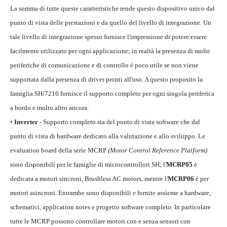
La somma di tutte queste caratteristiche rende questo dispositivo unico dal
punto di vista delle prestazioni e da quello del livello di integrazione. Un
tale livello di integrazione spesso fornisce l'impressione di potere essere
facilmente utilizzato per ogni applicazione; in realtà la presenza di molte
periferiche di comunicazione e di controllo è poco utile se non viene
supportata dalla presenza di driver pronti all'uso. A questo proposito la
famiglia SH/7216 fornisce il supporto completo per ogni singola periferica
a bordo e molto altro ancora.
•
Inverter
- Supporto completo sia del punto di vista software che dal
punto di vista di hardware dedicato alla valutazione e allo sviluppo. Le
evaluation board della serie MCRP
(Motor Control Reference Platform)
sono disponibili per le famiglie di microcontrollori SH; l'
MCRP05
è
dedicata a motori sincroni, Brushless AC motors, mentre l'
MCRP06
è per
motori asincroni. Entrambe sono disponibili e fornite assieme a hardware,
schematici, application notes e progetto software completo. In particolare
tutte le MCRP possono controllare motori con e senza sensori con