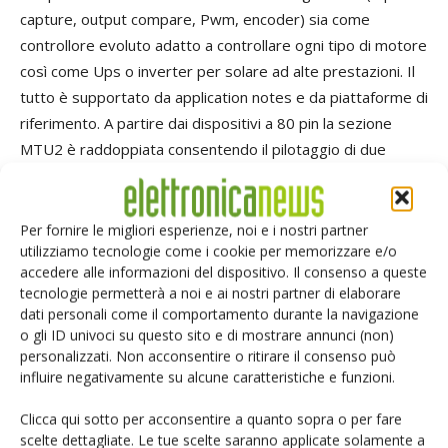
capture, output compare, Pwm, encoder) sia come
controllore evoluto adatto a controllare ogni tipo di motore
così come Ups o inverter per solare ad alte prestazioni. Il
tutto è supportato da application notes e da piattaforme di
riferimento. A partire dai dispositivi a 80 pin la sezione
MTU2 è raddoppiata consentendo il pilotaggio di due
inverter con lo stesso dispositivo. L'MTU2 fornisce inoltre
caratteristiche di sicurezza di alto livello come quelle
descritte di seguito.
Per fornire le migliori esperienze, noi e i nostri partner
utilizziamo tecnologie come i cookie per memorizzare e/o
• Rilevazione corti
- MTU2 può rilevare la condizione di
accedere alle informazioni del dispositivo. Il consenso a queste
potenziale corto su un ramo del ponte causata da uno
tecnologie permetterà a noi e ai nostri partner di elaborare
stato anomalo del pin esterno che, a causa di umidità o
dati personali come il comportamento durante la navigazione
corti, non si disattiva in tempo utile. Tale stato viene
o gli ID univoci su questo sito e di mostrare annunci (non)
personalizzati. Non acconsentire o ritirare il consenso può
rilevato dall'hardware e il ramo del ponte viene disabilitato.
influire negativamente su alcune caratteristiche e funzioni.
• Ingressi multipli per il blocco hardware del ponte
- È
possible avere fino a tre ingressi per il blocco hardware del
Clicca qui sotto per acconsentire a quanto sopra o per fare
ponte, oltre a quello per la rilevazione della sovra-
scelte dettagliate. Le tue scelte saranno applicate solamente a