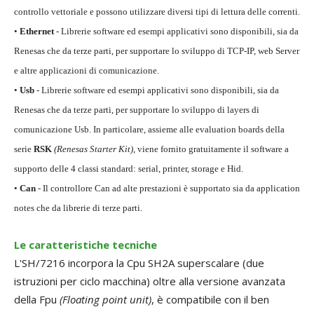
controllo vettoriale e possono utilizzare diversi tipi di lettura delle correnti.
•
Ethernet
- Librerie software ed esempi applicativi sono disponibili, sia da
Renesas che da terze parti, per supportare lo sviluppo di TCP-IP, web Server
e altre applicazioni di comunicazione.
•
Usb
- Librerie software ed esempi applicativi sono disponibili, sia da
Renesas che da terze parti, per supportare lo sviluppo di layers di
comunicazione Usb. In particolare, assieme alle evaluation boards della
serie
RSK
(Renesas Starter Kit)
, viene fornito gratuitamente il software a
supporto delle 4 classi standard: serial, printer, storage e Hid.
•
Can
- Il controllore Can ad alte prestazioni è supportato sia da application
notes che da librerie di terze parti.
Le caratteristiche tecniche
L'SH/7216 incorpora la Cpu SH2A superscalare (due
istruzioni per ciclo macchina) oltre alla versione avanzata
della Fpu
(Floating point unit)
, è compatibile con il ben