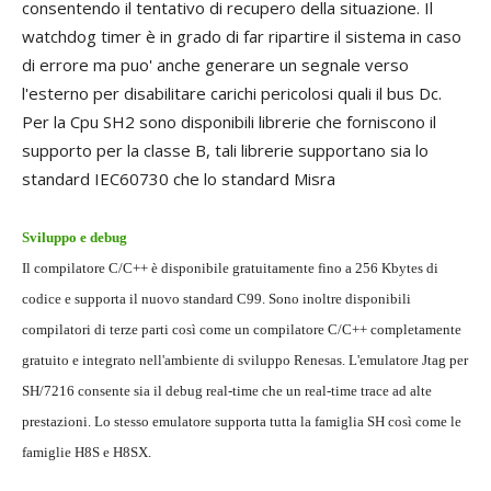
consentendo il tentativo di recupero della situazione. Il
watchdog timer è in grado di far ripartire il sistema in caso
di errore ma puo' anche generare un segnale verso
l'esterno per disabilitare carichi pericolosi quali il bus Dc.
Per la Cpu SH2 sono disponibili librerie che forniscono il
supporto per la classe B, tali librerie supportano sia lo
standard IEC60730 che lo standard Misra
Sviluppo e debug
Il compilatore C/C++ è disponibile gratuitamente fino a 256 Kbytes di
codice e supporta il nuovo standard C99. Sono inoltre disponibili
compilatori di terze parti così come un compilatore C/C++ completamente
gratuito e integrato nell'ambiente di sviluppo Renesas. L'emulatore Jtag per
SH/7216 consente sia il debug real-time che un real-time trace ad alte
prestazioni. Lo stesso emulatore supporta tutta la famiglia SH così come le
famiglie H8S e H8SX.