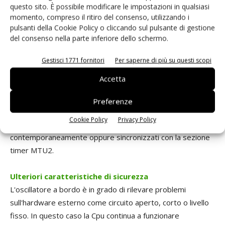
questo sito. È possibile modificare le impostazioni in qualsiasi
corrente, in modo da controllare altri casi pericolosi quali
momento, compreso il ritiro del consenso, utilizzando i
porta aperta, allagamento, e molti altri. Alternativamente è
pulsanti della Cookie Policy o cliccando sul pulsante di gestione
possible bloccare singolarmente ogni ramo del ponte.
del consenso nella parte inferiore dello schermo.
• Convertitore A/D
- I microcontrollori della famiglia SH
integrano A/D converter ad alte prestazioni oltre a un
Gestisci 1771 fornitori
Per saperne di più su questi scopi
elevato livello di interconnessione con il resto delle
Accetta
periferiche. Le principali caratteristiche sono: risoluzione di
12 bit; tempo di conversione di 1 µs; alta precisione; 5 V
Preferenze
per migliorare il livello di segnale/rumore; fino a 4 sample &
Cookie Policy
Privacy Policy
hold per campionare fino a 4 ingressi
contemporaneamente oppure sincronizzati con la sezione
timer MTU2.
Ulteriori caratteristiche di sicurezza
L'oscillatore a bordo è in grado di rilevare problemi
sull'hardware esterno come circuito aperto, corto o livello
fisso. In questo caso la Cpu continua a funzionare