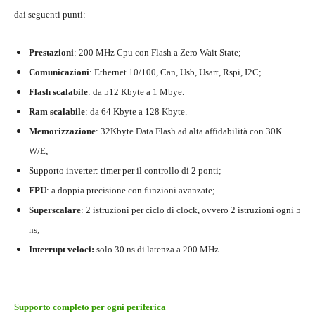
dai seguenti punti:
Prestazioni
: 200 MHz Cpu con Flash a Zero Wait State;
Comunicazioni
: Ethernet 10/100, Can, Usb, Usart, Rspi, I2C;
Flash scalabile
: da 512 Kbyte a 1 Mbye.
Ram scalabile
: da 64 Kbyte a 128 Kbyte.
Memorizzazione
: 32Kbyte Data Flash ad alta affidabilità con 30K
W/E;
Supporto inverter: timer per il controllo di 2 ponti;
FPU
: a doppia precisione con funzioni avanzate;
Superscalare
: 2 istruzioni per ciclo di clock, ovvero 2 istruzioni ogni 5
ns;
Interrupt veloci:
solo 30 ns di latenza a 200 MHz.
Supporto completo per ogni periferica