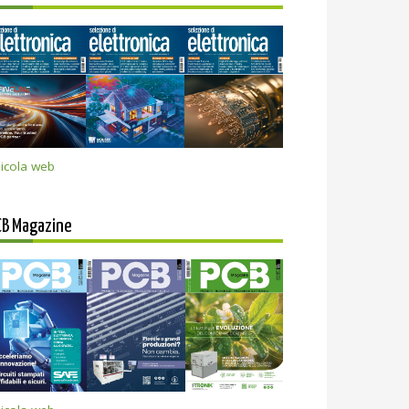
icola web
CB Magazine