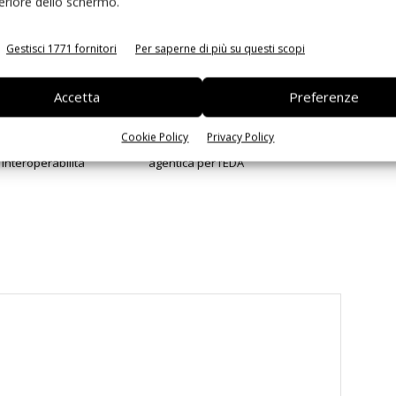
feriore dello schermo.
Gestisci 1771 fornitori
Per saperne di più su questi scopi
Accetta
Preferenze
Cookie Policy
Privacy Policy
 la sfida passa da
Siemens e NVIDIA insieme sull’IA
 interoperabilità
agentica per l’EDA