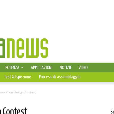
SELEZIONE DI ELETTRONICA
POTENZA
APPLICAZIONI
NOTIZIE
VIDEO
PCB
Test & Ispezione
Processi di assemblaggio
’Innovation Design Contest
n Contest
S