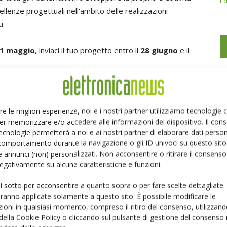
Ed
llenze progettuali nell'ambito delle realizzazioni
i.
1 maggio
, inviaci il tuo progetto entro il
28 giugno
e il
://innovationaward.elettronicanews.it
re le migliori esperienze, noi e i nostri partner utilizziamo tecnologie
er memorizzare e/o accedere alle informazioni del dispositivo. Il con
ecnologie permetterà a noi e ai nostri partner di elaborare dati person
comportamento durante la navigazione o gli ID univoci su questo sito 
 annunci (non) personalizzati. Non acconsentire o ritirare il consens
Linkedin
Pinterest
 negativamente su alcune caratteristiche e funzioni.
ui sotto per acconsentire a quanto sopra o per fare scelte dettagliate.
aranno applicate solamente a questo sito. È possibile modificare le
ioni in qualsiasi momento, compreso il ritiro del consenso, utilizzand
 della Cookie Policy o cliccando sul pulsante di gestione del consenso 