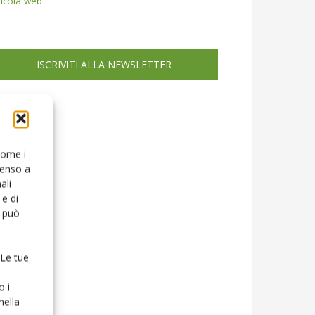
icola web
ISCRIVITI ALLA NEWSLETTER
 come i
senso a
ali
e di
o può
 Le tue
o i
nella