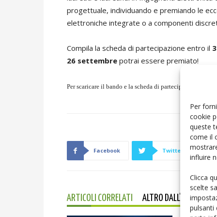
progettuale, individuando e premiando le ecce
elettroniche integrate o a componenti discret
Compila la scheda di partecipazione entro il
3
26 settembre
potrai essere premiato!
Per scaricare il bando e la scheda di partecipazione:
https
Per forni
cookie p
queste t
come il 
mostrare
Facebook
Twitter
influire
Clicca q
scelte s
impostaz
ARTICOLI CORRELATI
ALTRO DALL'AUTORE
pulsanti