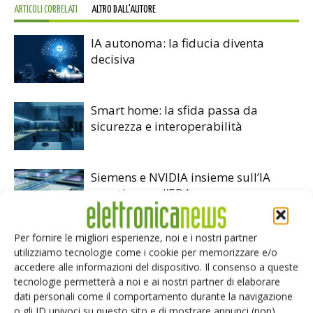
ARTICOLI CORRELATI
ALTRO DALL'AUTORE
IA autonoma: la fiducia diventa
decisiva
Smart home: la sfida passa da
sicurezza e interoperabilità
Siemens e NVIDIA insieme sull’IA
agentica per l’EDA
Per fornire le migliori esperienze, noi e i nostri partner
utilizziamo tecnologie come i cookie per memorizzare e/o
accedere alle informazioni del dispositivo. Il consenso a queste
tecnologie permetterà a noi e ai nostri partner di elaborare
LASCIA UN COMMENTO
dati personali come il comportamento durante la navigazione
o gli ID univoci su questo sito e di mostrare annunci (non)