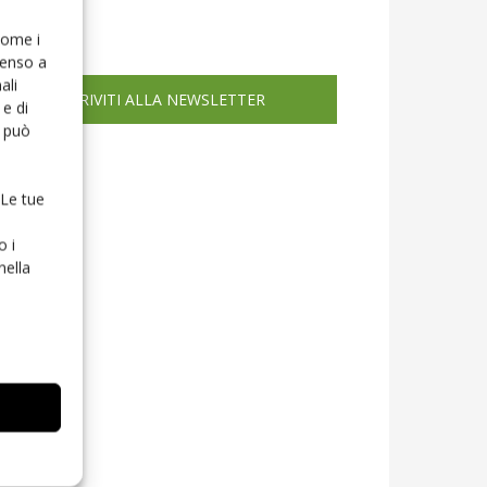
icola web
 come i
senso a
ali
ISCRIVITI ALLA NEWSLETTER
e di
o può
 Le tue
o i
nella