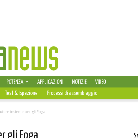
SELEZIONE DI ELETTRONICA
POTENZA
APPLICAZIONI
NOTIZIE
VIDEO
PCB
Test & Ispezione
Processi di assemblaggio
Future insieme per gli Fpga
r gli Fpga
S