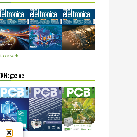
icola web
CB Magazine