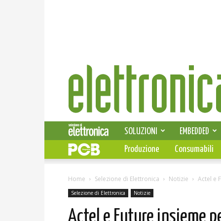
Elettronica
News
SOLUZIONI
EMBEDDED
Produzione
Consumabili
Home
Selezione di Elettronica
Notizie
Actel e 
Selezione di Elettronica
Notizie
Actel e Future insieme pe