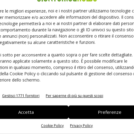
Ed
re le migliori esperienze, noi e i nostri partner utilizziamo tecnologie
er memorizzare e/o accedere alle informazioni del dispositivo. Il con
ecnologie permetterà a noi e ai nostri partner di elaborare dati person
comportamento durante la navigazione o gli ID univoci su questo sito 
 annunci (non) personalizzati. Non acconsentire o ritirare il consens
 negativamente su alcune caratteristiche e funzioni.
ui sotto per acconsentire a quanto sopra o per fare scelte dettagliate.
aranno applicate solamente a questo sito. È possibile modificare le
ioni in qualsiasi momento, compreso il ritiro del consenso, utilizzand
 della Cookie Policy o cliccando sul pulsante di gestione del consenso 
 la sfida passa da
Siemens e NVIDIA insieme sull’IA
feriore dello schermo.
 interoperabilità
agentica per l’EDA
Gestisci 1771 fornitori
Per saperne di più su questi scopi
Accetta
Preferenze
Cookie Policy
Privacy Policy