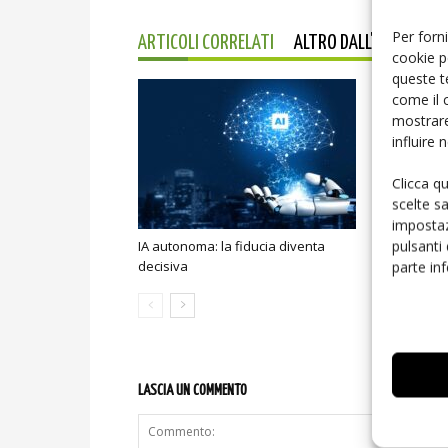
Per forni
ARTICOLI CORRELATI
ALTRO DALL'AUTORE
cookie p
queste t
come il 
mostrare
influire
Clicca q
scelte s
impostaz
pulsanti
IA autonoma: la fiducia diventa
Smart home:
parte in
decisiva
sicurezza e
LASCIA UN COMMENTO