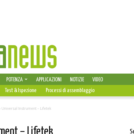
SELEZIONE DI ELETTRONICA
POTENZA
APPLICAZIONI
NOTIZIE
VIDEO
PCB
Test & Ispezione
Processi di assemblaggio
Universal Instrument – Lifetek
ment – Lifetek
S