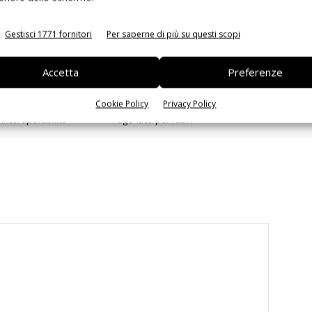
Gestisci 1771 fornitori
Per saperne di più su questi scopi
Accetta
Preferenze
Cookie Policy
Privacy Policy
 la sfida passa da
Siemens e NVIDIA insieme sull’IA
 interoperabilità
agentica per l’EDA