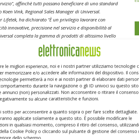
Ed
rvizio”, affinchè tutti possano beneficiare di uno standard
to Koen Vink, Regional Sales Manager di Universal.
Lifetek, ha dichiarato “È un privilegio lavorare con
tà innovative, precisione nel servizio e disponibilità al
iversal completa la gamma di prodotti di altissimo livello
etto originario di presentare marchi prestigiosi e
re le migliori esperienze, noi e i nostri partner utilizziamo tecnologie
er memorizzare e/o accedere alle informazioni del dispositivo. Il con
ecnologie permetterà a noi e ai nostri partner di elaborare dati person
comportamento durante la navigazione o gli ID univoci su questo sito 
 annunci (non) personalizzati. Non acconsentire o ritirare il consens
Linkedin
Pinterest
Email
 negativamente su alcune caratteristiche e funzioni.
ui sotto per acconsentire a quanto sopra o per fare scelte dettagliate.
aranno applicate solamente a questo sito. È possibile modificare le
ioni in qualsiasi momento, compreso il ritiro del consenso, utilizzand
 della Cookie Policy o cliccando sul pulsante di gestione del consenso 
feriore dello schermo.