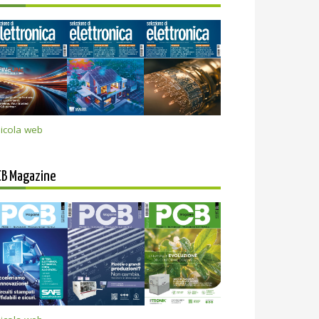
icola web
CB Magazine