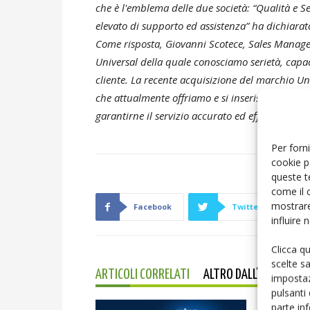
che è l'emblema delle due società: “Qualità e Se
elevato di supporto ed assistenza” ha dichiara
Come risposta, Giovanni Scotece, Sales Manager 
Universal della quale conosciamo serietà, capaci
cliente. La recente acquisizione del marchio Un
che attualmente offriamo e si inserisce nel prog
garantirne il servizio accurato ed efficace”
.
Per forni
cookie p
queste t
come il 
mostrare
Facebook
Twitter
influire
Clicca q
scelte s
ARTICOLI CORRELATI
ALTRO DALL'AUTORE
impostaz
pulsanti
parte in