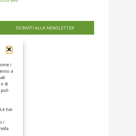
icola web
ISCRIVITI ALLA NEWSLETTER
 come i
senso a
ali
e di
o può
 Le tue
o i
nella