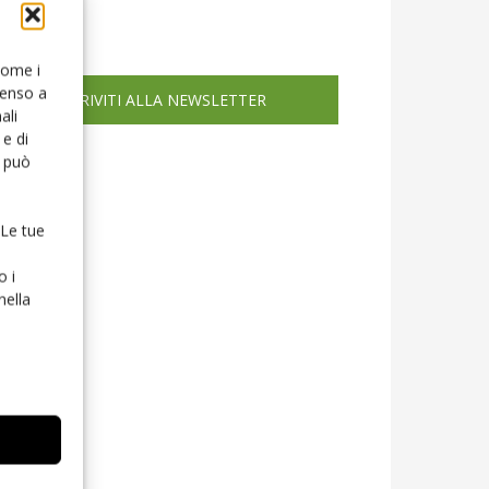
icola web
 come i
senso a
ISCRIVITI ALLA NEWSLETTER
ali
e di
o può
 Le tue
o i
nella