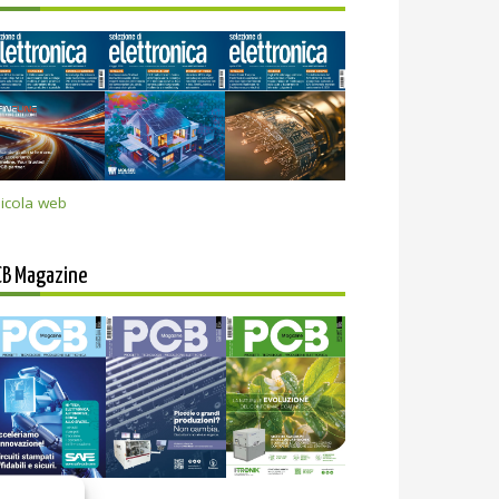
icola web
CB Magazine