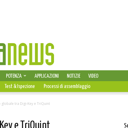
SELEZIONE DI ELETTRONICA
POTENZA
APPLICAZIONI
NOTIZIE
VIDEO
PCB
Test & Ispezione
Processi di assemblaggio
globale tra Digi-Key e TriQuint
-Key e TriQuint
S