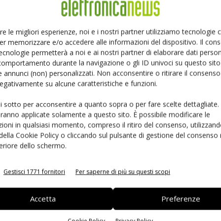
Ed
Linkedin
Pinterest
Email
re le migliori esperienze, noi e i nostri partner utilizziamo tecnologie
er memorizzare e/o accedere alle informazioni del dispositivo. Il con
ecnologie permetterà a noi e ai nostri partner di elaborare dati person
comportamento durante la navigazione o gli ID univoci su questo sito 
 annunci (non) personalizzati. Non acconsentire o ritirare il consens
 negativamente su alcune caratteristiche e funzioni.
ui sotto per acconsentire a quanto sopra o per fare scelte dettagliate.
aranno applicate solamente a questo sito. È possibile modificare le
ioni in qualsiasi momento, compreso il ritiro del consenso, utilizzand
 della Cookie Policy o cliccando sul pulsante di gestione del consenso 
feriore dello schermo.
 la sfida passa da
Siemens e NVIDIA insieme sull’IA
 interoperabilità
agentica per l’EDA
Gestisci 1771 fornitori
Per saperne di più su questi scopi
Accetta
Preferenze
Cookie Policy
Privacy Policy