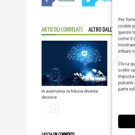
Facebook
Twitter
Per forni
cookie p
ARTICOLI CORRELATI
ALTRO DALL'AUTORE
queste t
come il 
mostrare
influire
Clicca q
scelte s
impostaz
pulsanti
parte in
IA autonoma: la fiducia diventa
Smart home:
decisiva
sicurezza e
LASCIA UN COMMENTO