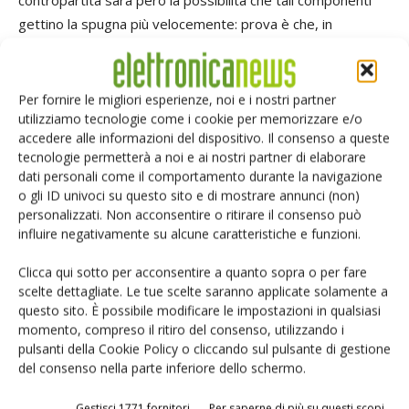
contropartita sarà però la possibilità che tali componenti
gettino la spugna più velocemente: prova è che, in
generale, i condensatori con il più basso livello di
temperatura sono riservati ad applicazioni consumer di
basso costo. Per finire, i condensatori di uscita devono
Per fornire le migliori esperienze, noi e i nostri partner
avere un basso valore di Esr (resistenza serie equivalente)
utilizziamo tecnologie come i cookie per memorizzare e/o
accedere alle informazioni del dispositivo. Il consenso a queste
per far fronte alle alte correnti interne di ripple e
tecnologie permetterà a noi e ai nostri partner di elaborare
possibilmente, nel caso di progetti che contemplano
dati personali come il comportamento durante la navigazione
correnti di ripple molto alte, con un prefiltro costituito da
o gli ID univoci su questo sito e di mostrare annunci (non)
condensatori ceramici abbinati a piccole induttanze. È
personalizzati. Non acconsentire o ritirare il consenso può
influire negativamente su alcune caratteristiche e funzioni.
proprio sui condensatori di uscita che spesso l'impatto
sulle correnti di ripple è trascurato, specialmente quando si
Clicca qui sotto per acconsentire a quanto sopra o per fare
devono progettare alimentatori con alta densità di potenza
scelte dettagliate. Le tue scelte saranno applicate solamente a
e a basso costo. Ma non solo: spesso anche il prefiltro è
questo sito. È possibile modificare le impostazioni in qualsiasi
momento, compreso il ritiro del consenso, utilizzando i
sacrificato alle esigenze di spazio e di costo. All'interno di
pulsanti della Cookie Policy o cliccando sul pulsante di gestione
un alimentatore, altri componenti come dispositivi con
del consenso nella parte inferiore dello schermo.
connessioni a filo, fusibili, e persino i terminali dei
componenti per montaggio superficiale, sebbene meno
Gestisci 1771 fornitori
Per saperne di più su questi scopi