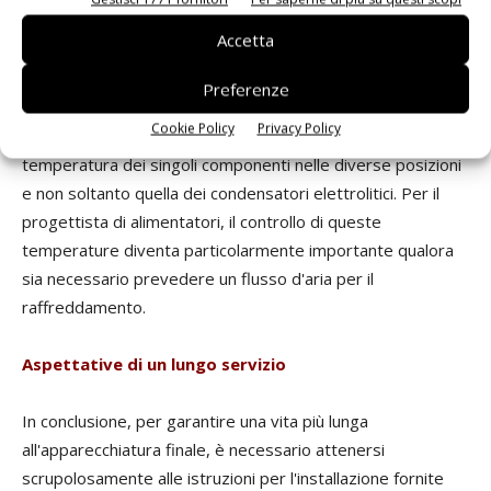
sensibili alle alte temperature, possono comunque vedere
Accetta
la propria vita ridursi a causa delle implicazioni meccaniche
di altri effetti termici quali dilatazione e contrazione. È
Preferenze
pertanto buona prassi tenere sotto controllo la
Cookie Policy
Privacy Policy
temperatura operativa di un alimentatore limitando la
temperatura dei singoli componenti nelle diverse posizioni
e non soltanto quella dei condensatori elettrolitici. Per il
progettista di alimentatori, il controllo di queste
temperature diventa particolarmente importante qualora
sia necessario prevedere un flusso d'aria per il
raffreddamento.
Aspettative di un lungo servizio
In conclusione, per garantire una vita più lunga
all'apparecchiatura finale, è necessario attenersi
scrupolosamente alle istruzioni per l'installazione fornite