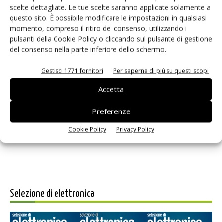
scelte dettagliate. Le tue scelte saranno applicate solamente a
questo sito. È possibile modificare le impostazioni in qualsiasi
momento, compreso il ritiro del consenso, utilizzando i
pulsanti della Cookie Policy o cliccando sul pulsante di gestione
del consenso nella parte inferiore dello schermo.
Gestisci 1771 fornitori
Per saperne di più su questi scopi
Accetta
Salva il mio nome, email e sito web in questo browser per i
prossimi commenti.
Preferenze
Cookie Policy
Privacy Policy
Selezione di elettronica