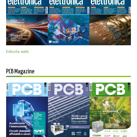
Edicola web
PCB Magazine