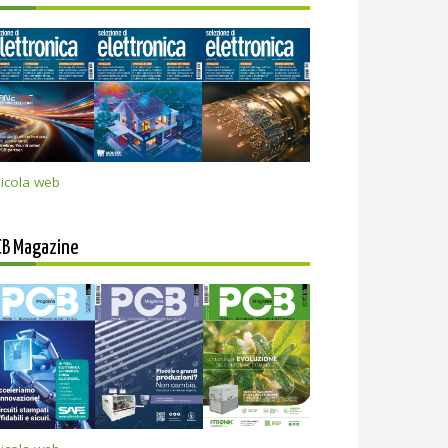
icola web
CB Magazine