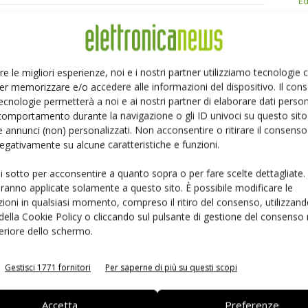
Ed
Linkedin
Pinterest
Email
re le migliori esperienze, noi e i nostri partner utilizziamo tecnologie
er memorizzare e/o accedere alle informazioni del dispositivo. Il con
ecnologie permetterà a noi e ai nostri partner di elaborare dati person
comportamento durante la navigazione o gli ID univoci su questo sito 
 annunci (non) personalizzati. Non acconsentire o ritirare il consens
 negativamente su alcune caratteristiche e funzioni.
ui sotto per acconsentire a quanto sopra o per fare scelte dettagliate.
aranno applicate solamente a questo sito. È possibile modificare le
ioni in qualsiasi momento, compreso il ritiro del consenso, utilizzand
 della Cookie Policy o cliccando sul pulsante di gestione del consenso 
feriore dello schermo.
 la sfida passa da
Siemens e NVIDIA insieme sull’IA
Gestisci 1771 fornitori
Per saperne di più su questi scopi
 interoperabilità
agentica per l’EDA
Accetta
Preferenze