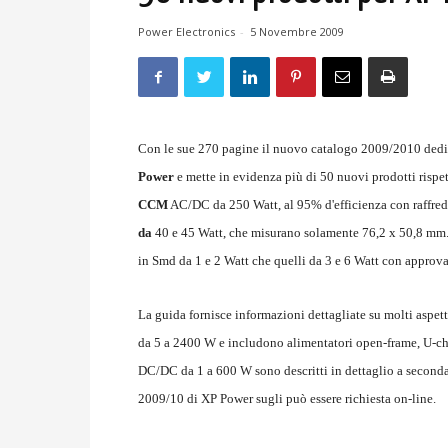
Power Electronics
-
5 Novembre 2009
Con le sue 270 pagine il nuovo catalogo 2009/2010 dedic
Power
e mette in evidenza più di 50 nuovi prodotti rispet
CCM
AC/DC da 250 Watt, al 95% d'efficienza con raffre
da
40 e 45 Watt, che misurano solamente 76,2 x 50,8 mm. 
in Smd da 1 e 2 Watt che quelli da 3 e 6 Watt con approv
La guida fornisce informazioni dettagliate su molti aspe
da 5 a 2400 W e includono alimentatori open-frame, U-chan
DC/DC da 1 a 600 W sono descritti in dettaglio a seconda 
2009/10 di XP Power sugli può essere richiesta on-line.