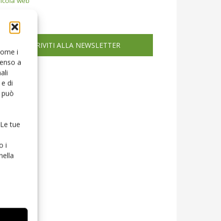
icola web
ISCRIVITI ALLA NEWSLETTER
 come i
senso a
ali
e di
o può
 Le tue
o i
nella