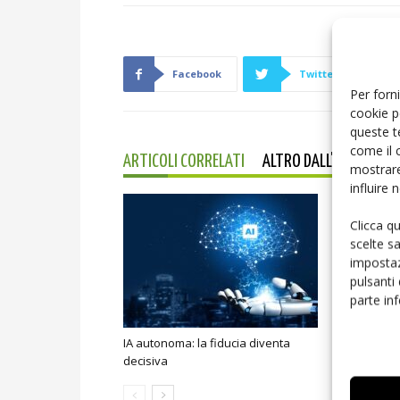
Facebook
Twitter
Per forni
cookie p
queste t
come il 
ARTICOLI CORRELATI
ALTRO DALL'AUTORE
mostrare
influire
Clicca q
scelte s
impostaz
pulsanti
parte in
IA autonoma: la fiducia diventa
Smart home:
decisiva
sicurezza e