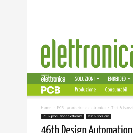
Elettronica
News
SOLUZIONI
EMBEDDED
Produzione
Consumabili
Home
PCB - produzione elettronica
Test & Ispez
PCB - produzione elettronica
Test & Ispezione
46th Design Automation