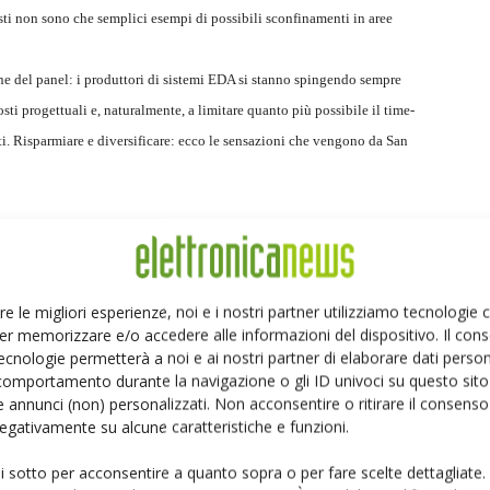
esti non sono che semplici esempi di possibili sconfinamenti in aree
ione del panel: i produttori di sistemi EDA si stanno spingendo sempre
osti progettuali e, naturalmente, a limitare quanto più possibile il time-
ti. Risparmiare e diversificare: ecco le sensazioni che vengono da San
i
un appuntamento per specialisti. Quest'anno tanti sono
sse tecnico-scientifico: dal simposio sulle architetture a
re le migliori esperienze, noi e i nostri partner utilizziamo tecnologie
la conferenza sui sistemi e sugli hardware adattivi
er memorizzare e/o accedere alle informazioni del dispositivo. Il con
dall'workshop internazionale dedicato all'automazione
ecnologie permetterà a noi e ai nostri partner di elaborare dati person
alle considerazioni sulle prospettive future dei
comportamento durante la navigazione o gli ID univoci su questo sito 
a vera e propria manna per gli specialisti del settore.
 annunci (non) personalizzati. Non acconsentire o ritirare il consens
 negativamente su alcune caratteristiche e funzioni.
dalle aziende (i comunicati sono scaricabili dal sito
ie di conferenze e convegni promossi dallo staff di
ui sotto per acconsentire a quanto sopra o per fare scelte dettagliate.
esentazione delle recenti strategie successive