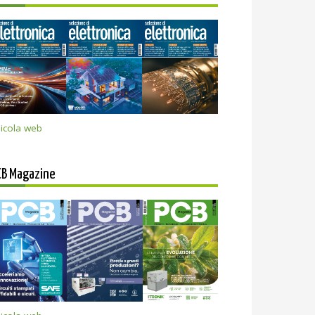
icola web
CB Magazine