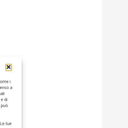
 come i
senso a
ali
e di
o può
 Le tue