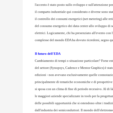
l'accento è stato posto sullo sviluppo e sull'attenzione pe
il comparto industriale qui considerato e diverse sono sta
il controllo dei consumi energetici (net metering) alle reti
del consumo energetico dei data center allo sviluppo di se
elettrici. Logicamente, chi ha presenziato all'evento con 
complesse del mondo EDA ha dovuto ricredersi, segno que
Il futuro dell'EDA
Cambiamento di tempi o situazione particolare? Forse entra
del settore (Synopsys, Cadence e Mentor Graphics) è stato 
edizioni - non avevano esclusivamente quelle connotazioni
principalmente di tematiche economiche e di prospettive p
si sposa con un clima di fine di periodo recessivo. Al di l
le maggiori aziende specializzate in tools per la progetta
delle possibili opportunità che si estendono oltre i tradiz
dall'industria dei semiconduttori. Il mondo dell'elettrome