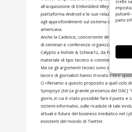
scelte s
all'acquisizione di Embedded Alley Solutions (
impostaz
piattaforma Android e le sue relazioni con Em
pulsanti
parte in
agli approfondimenti sul sistema operativo gr
americana.
Anche la Cadence, concorrente diretta di Ment
di seminari e conferenze organizzate soprattu
Calypto a Rohde & Schwartz, da Freescale a 
materiale di tipo tecnico e commerciale su pro
Ma se gli argomenti tecnici sono stati il fulcr
lavoro di giornalisti hanno trovato il loro spa
Ci riferiamo a questo proposito a quel ciclo di
Synopsys (terza grande presenza del DAC) "
giorni, in cui è stato possibile fare il punt
sistemi informativi, sulle ricadute di tale evo
attuali e future del business mediatico nel cy
insistenti del mondo di Twitter.