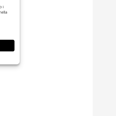
o i
nella