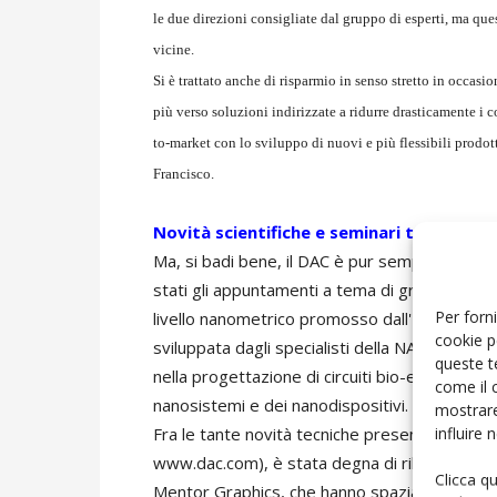
le due direzioni consigliate dal gruppo di esperti, ma qu
vicine.
Si è trattato anche di risparmio in senso stretto in occas
più verso soluzioni indirizzate a ridurre drasticamente i c
to-market con lo sviluppo di nuovi e più flessibili prodot
Francisco.
Novità scientifiche e seminari tecnologic
Ma, si badi bene, il DAC è pur sempre stato 
stati gli appuntamenti a tema di grande intere
Per forni
livello nanometrico promosso dall'IEEE/ACM al
cookie p
sviluppata dagli specialisti della NASA/ESA, 
queste t
nella progettazione di circuiti bio-elettronici 
come il 
nanosistemi e dei nanodispositivi. Insomma un
mostrare
influire
Fra le tante novità tecniche presentate invece 
www.dac.com), è stata degna di rilievo la ser
Clicca q
Mentor Graphics, che hanno spaziato dalla pr