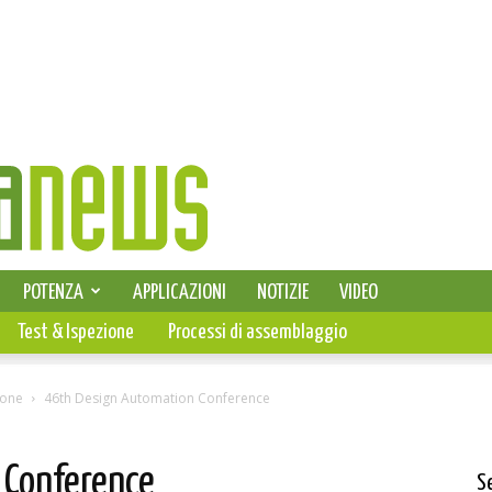
SELEZIONE DI ELETTRONICA
POTENZA
APPLICAZIONI
NOTIZIE
VIDEO
PCB
Test & Ispezione
Processi di assemblaggio
ione
46th Design Automation Conference
 Conference
S