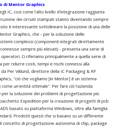
io di Mentor Graphics
li IC, così come l'alto livello d'integrazione raggiunta
struzione dei circuiti stampati stanno diventando sempre
osito è interessante sottolineare la posizione di una delle
Mentor Graphics, che - per la soluzione delle
 sistemi complessi (componenti integrati direttamente
terconnesse sempre più elevati) - presenta una serie di
li operatori. Ci riferiamo principalmente a quella serie di
a per ridurre costi, tempi e rischi connessi alla
da Per Viklund, direttore della IC Packaging & RF
phics, "ciò che vogliamo [in Mentor] è un sistema
 come un'entità ottimale". Per fare ciò l'azienda
i per la soluzione dei problemi di progettazione più
 pacchetto Expedition per la creazione di progetti di pcb
ADS basato su piattaforma Windows, oltre alla famiglia
andard. Prodotti questi che si basano su un differente
 il concetto di progettazione autonoma di chip, package