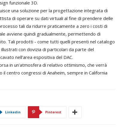
esign funzionale 3D.
uisce una soluzione per la progettazione integrata di
sta di operare su dati virtuali al fine di prendere delle
 processo tali da ridurre praticamente a zero i costi di
reale avviene quindi gradualmente, permettendo di
to. Tali prodotti - come tutti quelli presenti nel catalogo
lustrati con dovizia di particolari da parte del
icavato nell'area espositiva del DAC.
rsa in un'atmosfera di relativo ottimismo, che verrà
 il centro congressi di Anaheim, sempre in California
Linkedin
Pinterest