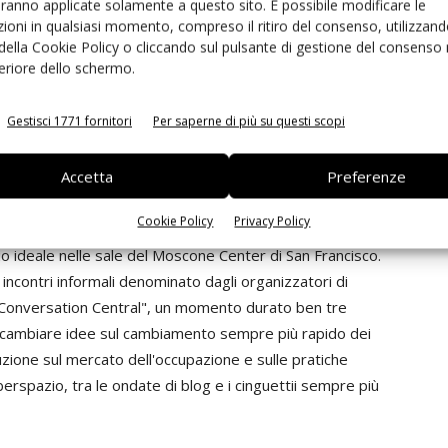
aranno applicate solamente a questo sito. È possibile modificare le
con una particolare attenzione per quello che riguarda la
ioni in qualsiasi momento, compreso il ritiro del consenso, utilizzand
bedded Linux nell'implementazione di dispositivi mobili)
 della Cookie Policy o cliccando sul pulsante di gestione del consenso 
feriore dello schermo.
afico real-time (RTOS) Nucleus, sviluppato dall'azienda
Gestisci 1771 fornitori
Per saperne di più su questi scopi
or, ha dedicato i giorni del DAC a una lunghissima serie
tto con il supporto dei suoi partner più importanti (da
Accetta
Preferenze
ITRI), mettendo a disposizione della stampa un enorme
dotti, soluzioni e progetti per il prossimo futuro.
Cookie Policy
Privacy Policy
o della manifestazione, anche temi più vicini al nostro
zio ideale nelle sale del Moscone Center di San Francisco.
 incontri informali denominato dagli organizzatori di
Conversation Central", un momento durato ben tre
o e scambiare idee sul cambiamento sempre più rapido dei
luzione sul mercato dell'occupazione e sulle pratiche
berspazio, tra le ondate di blog e i cinguettii sempre più