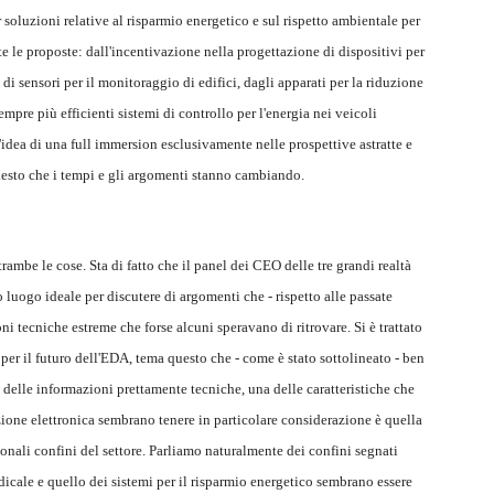
r soluzioni relative al risparmio energetico e sul rispetto ambientale per
te le proposte: dall'incentivazione nella progettazione di dispositivi per
 di sensori per il monitoraggio di edifici, dagli apparati per la riduzione
mpre più efficienti sistemi di controllo per l'energia nei veicoli
l'idea di una full immersion esclusivamente nelle prospettive astratte e
sto che i tempi e gli argomenti stanno cambiando.
mbe le cose. Sta di fatto che il panel dei CEO delle tre grandi realtà
luogo ideale per discutere di argomenti che - rispetto alle passate
 tecniche estreme che forse alcuni speravano di ritrovare. Si è trattato
er il futuro dell'EDA, tema questo che - come è stato sottolineato - ben
à delle informazioni prettamente tecniche, una delle caratteristiche che
zione elettronica sembrano tenere in particolare considerazione è quella
ionali confini del settore. Parliamo naturalmente dei confini segnati
dicale e quello dei sistemi per il risparmio energetico sembrano essere