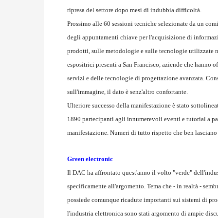
ripresa del settore dopo mesi di indubbia difficoltà.
Prossimo alle 60 sessioni tecniche selezionate da un comit
degli appuntamenti chiave per l'acquisizione di informazio
prodotti, sulle metodologie e sulle tecnologie utilizzate 
espositrici presenti a San Francisco, aziende che hanno of
servizi e delle tecnologie di progettazione avanzata. Con
sull'immagine, il dato è senz'altro confortante.
Ulteriore successo della manifestazione è stato sottolineat
1890 partecipanti agli innumerevoli eventi e tutorial a p
manifestazione. Numeri di tutto rispetto che ben lasciano s
Green electronic
Il DAC ha affrontato quest'anno il volto "verde" dell'indu
specificamente all'argomento. Tema che - in realtà - sem
possiede comunque ricadute importanti sui sistemi di pro
l'industria elettronica sono stati argomento di ampie disc