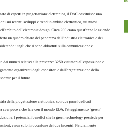
Ed
ato di esperti in progettazione elettronica, il DAC costituisce uno
ni sui recenti sviluppi e trend in ambito elettronico, sui nuovi
nell'ambito dell'electronic design. Circa 200 erano quest'anno le aziende
ferto un quadro chiaro del panorama dell'industria elettronica e dei
siderando i tagli che si sono abbattuti sulla comunicazione e
o dai numeri relativi alle presenze: 3250 visitatori all'esposizione e
agamento organizzati dagli espositori e dall'organizzazione della
perare per il futuro.
stria della progettazione elettronica, con due panel dedicati
bra aver poco a che fare con il mondo EDA, l'atteggiamento "green"
duzione. I potenziali benefici che la green technology possiede per
ussioni, e non solo in occasione dei due incontri. Naturalmente