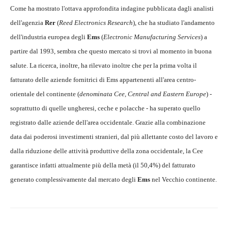
Come ha mostrato l'ottava approfondita indagine pubblicata dagli analisti
dell'agenzia
Rer
(
Reed Electronics Research
), che ha studiato l'andamento
dell'industria europea degli
Ems
(
Electronic Manufacturing Services
) a
partire dal 1993, sembra che questo mercato si trovi al momento in buona
salute. La ricerca, inoltre, ha rilevato inoltre che per la prima volta il
fatturato delle aziende fornitrici di Ems appartenenti all'area centro-
orientale del continente (
denominata Cee, Central and Eastern Europe
) -
soprattutto di quelle ungheresi, ceche e polacche - ha superato quello
registrato dalle aziende dell'area occidentale. Grazie alla combinazione
data dai poderosi investimenti stranieri, dal più allettante costo del lavoro e
dalla riduzione delle attività produttive della zona occidentale, la Cee
garantisce infatti attualmente più della metà (il 50,4%) del fatturato
generato complessivamente dal mercato degli
Ems
nel Vecchio continente.